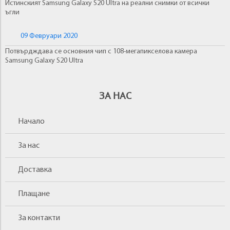
Истинският Samsung Galaxy S20 Ultra на реални снимки от всички
ъгли
09 Февруари 2020
Потвърдждава се основния чип с 108-мегапикселова камера
Samsung Galaxy S20 Ultra
ЗА НАС
Начало
За нас
Доставка
Плащане
За контакти