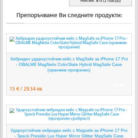
Рейтинг:
5
/
5
(
1
глас(а))
Препоръчваме Ви следните продукти:
Хибриден удароустойчив кейс с MagSafe за iPhone 17 Pro
- OBALME MagNetix ColorSlate Hybrid MagSafe Case
(оранжев-прозрачен)
КУПИ
15 € / 29.34 лв
Удароустойчив хибриден кейс с Magsafe за iPhone 17 Pro
- Speck Presidio Lux Hyper Mirror Glitter MagSafe Case