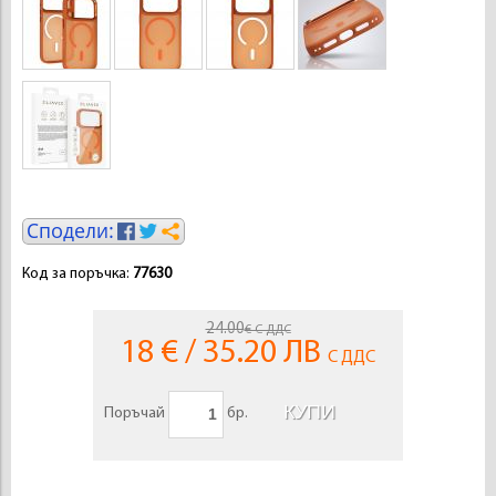
Код за поръчка:
77630
24.00
€ С ДДС
18 € / 35.20 ЛВ
С ДДС
Поръчай
бр.