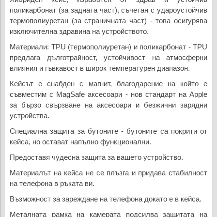
поликарбонат (за задната част), съчетан с удароустойчив
термополиуретан (за страничната част) - това осигурява
изключителна здравина на устройството.
Материали: TPU (термополиуретан) и поликарбонат - TPU
предлага дълготрайност, устойчивост на атмосферни
влияния и гъвкавост в широк температурен диапазон.
Кейсът е снабден с магнит, благодарение на който е
съвместим с MagSafe аксесоари - нов стандарт на Apple
за бързо свързване на аксесоари и безжични зарядни
устройства.
Специална защита за бутоните - бутоните са покрити от
кейса, но остават напълно функционални.
Предоставя чудесна защита за вашето устройство.
Материалът на кейса не се плъзга и придава стабилност
на телефона в ръката ви.
Възможност за зареждане на телефона докато е в кейса.
Металната рамка на камерата подсилва защитата на