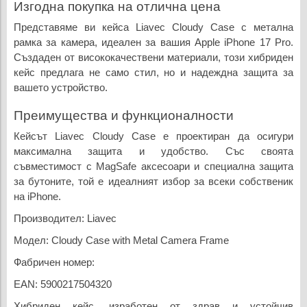
Изгодна покупка на отлична цена
Представяме ви кейса Liavec Cloudy Case с метална
рамка за камера, идеален за вашия Apple iPhone 17 Pro.
Създаден от висококачествени материали, този хибриден
кейс предлага не само стил, но и надеждна защита за
вашето устройство.
Преимущества и функционалности
Кейсът Liavec Cloudy Case е проектиран да осигури
максимална защита и удобство. Със своята
съвместимост с MagSafe аксесоари и специална защита
за бутоните, той е идеалният избор за всеки собственик
на iPhone.
Производител: Liavec
Модел: Cloudy Case with Metal Camera Frame
Фабричен номер:
EAN: 5900217504320
Хибриден кейс, изработен от здрав и устойчив