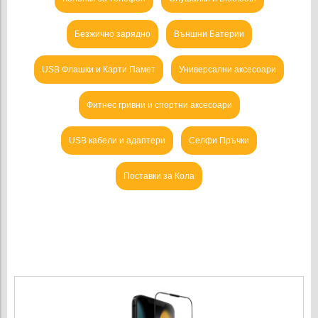
Безжично зарядно
Външни Батерии
USB Флашки и Карти Памет
Универсални аксесоари
Фитнес гривни и спортни аксесоари
USB кабели и адаптери
Селфи Пръчки
Поставки за Кола