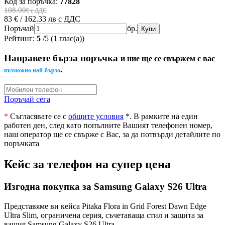
Код за поръчка:
77828
108.00
€ с ДДС
83 € / 162.33 лв
с ДДС
Поръчай
бр.
Рейтинг:
5
/
5
(
1
глас(а))
Направете бърза поръчка
и ние ще се свържем с вас
.
възможно най-бързо
Поръчай сега
*
Съгласявате се с
общите условия
*
. В рамките на един
работен ден, след като попълните Вашият телефонен номер,
наш оператор ще се свърже с Вас, за да потвърди детайлите по
поръчката
Кейс за телефон на супер цена
Изгодна покупка за Samsung Galaxy S26 Ultra
Представяме ви кейса Pitaka Flora in Grid Forest Dawn Edge
Ultra Slim, ограничена серия, съчетаваща стил и защита за
вашия Samsung Galaxy S26 Ultra.