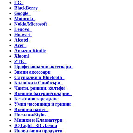
LG
BlackBerry
Google
Motorola
Nokia/Microsoft
Lenovo
Huawei
Alcatel
Acer
Amazon Kindle
Xiaomi
ZTE
Професионални аксесоари
Зимни аксесоари
Слушалки и Bluetooth
Колонки и Спийкъри
Чанти, раници, калъфи
Външни батерии/соларни
Безжично зареждане
Умни часовници и гривни
Външна памет
Писалки/Stylus
Мишки и Клавиатури
IQ Light - 3D Лампа
Иновативни продукти