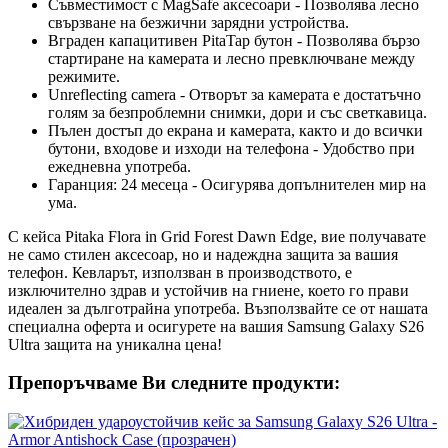
Съвместимост с MagSafe аксесоари - Позволява лесно
свързване на безжични зарядни устройства.
Вграден капацитивен PitaTap бутон - Позволява бързо
стартиране на камерата и лесно превключване между
режимите.
Unreflecting camera - Отворът за камерата е достатъчно
голям за безпроблемни снимки, дори и със светкавица.
Пълен достъп до екрана и камерата, както и до всички
бутони, входове и изходи на телефона - Удобство при
ежедневна употреба.
Гаранция: 24 месеца - Осигурява допълнителен мир на
ума.
С кейса Pitaka Flora in Grid Forest Dawn Edge, вие получавате
не само стилен аксесоар, но и надеждна защита за вашия
телефон. Кевларът, използван в производството, е
изключително здрав и устойчив на гниене, което го прави
идеален за дълготрайна употреба. Възползвайте се от нашата
специална оферта и осигурете на вашия Samsung Galaxy S26
Ultra защита на уникална цена!
Препоръчваме Ви следните продукти: