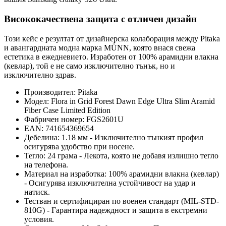
Висококачествена защита с отличен дизайн
Този кейс е резултат от дизайнерска колаборация между Pitaka
и авангардната модна марка MÜNN, която внася свежа
естетика в ежедневието. Изработен от 100% арамидни влакна
(кевлар), той е не само изключително тънък, но и
изключително здрав.
Производител: Pitaka
Модел: Flora in Grid Forest Dawn Edge Ultra Slim Aramid
Fiber Case Limited Edition
Фабричен номер: FGS2601U
EAN: 741654369654
Дебелина: 1.18 мм - Изключително тънкият профил
осигурява удобство при носене.
Тегло: 24 грама - Лекота, която не добавя излишно тегло
на телефона.
Материал на изработка: 100% арамидни влакна (кевлар)
- Осигурява изключителна устойчивост на удар и
натиск.
Тестван и сертифициран по военен стандарт (MIL-STD-
810G) - Гарантира надеждност и защита в екстремни
условия.