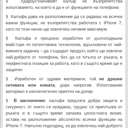
§ Удароустойчивият калъф не възпрепятства
използването, на която и да е от функциите на телефона
§ Калъфа дава на разположение да се радваш на всички
важни функции, не възпрепятства работата с iPhone 7,
като по този начин ще извлечеш неговия максимум
§ Калъфа е прецизно изработен от дългогодишни
майстори по патентована технология, вдъхновени от най-
важната задачка – да създадат продукт, който ще извлече
най-доброто от телефона, без да се плъзга от ръката, в
перфектната позиция за работа, като в същото време ще е
защитен
§ Изработен от здрави материали, той
не дразни
сетивата или кожата
, дори напротив. Използвания
материал е изключително приятен на допир
§
В заключение
: калъфа предлага добра защита и
сигурност, от която се нуждаеш, трудно се приплъзва от
ръката и в същото време запазва цялостната визия,
остава на разположение абсолютно всички функции на
iPhone 7. Напълно подходящ, за да извлечеш най-доброто