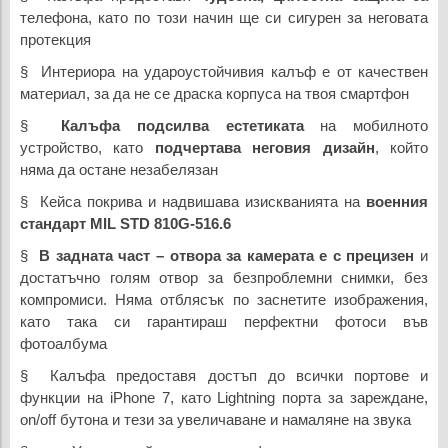
телефона, като по този начин ще си сигурен за неговата
протекция
§ Интериора на удароустойчивия калъф е от качествен
материал, за да не се драска корпуса на твоя смартфон
§
Калъфа подсилва естетиката
на мобилното
устройство, като
подчертава неговия дизайн
, който
няма да остане незабелязан
§ Кейса покрива и надвишава изискванията на
военния
стандарт MIL STD 810G-516.6
§
В задната част – отвора за камерата е с прецизен
и
достатъчно голям отвор за безпроблемни снимки, без
компромиси. Няма отблясък по заснетите изображения,
като така си гарантираш перфектни фотоси във
фотоалбума
§ Калъфа предоставя достъп до всички портове и
функции на iPhone 7, като Lightning порта за зареждане,
on/off бутона и тези за увеличаване и намаляне на звука