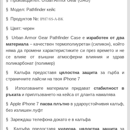
§ Производител: Urban Armor Gear (UAG)
§ Модел: Pathfinder кейс
§ Продуктов №:
IPH7/6S-A-BK
§ Цвят: черен
§ Urban Armor Gear Pathfinder Case е
изработен от два
материала
– качествен термополиуретан (силикон), който
няма да промени характеристиките си през времето и не
се влияе от външни атмосферни влияния и здрав
поликарбонат (полимер)
§ Калъфа предоставя
цялостна защита
за гърба и
страничните лайсни на твоя iPhone 7
§ Използваните материали придават
стабилност в
ръката
и приплъзването на кейса от дланта намалява
§ Apple iPhone 7
пасва плътно
в удароустойчивия калъф,
без излишен луфт
§ Зареждаш телефона докато е в калъфа
§ Калъфа предоставя
чудесна, цялостна защита
за