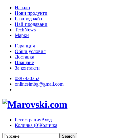
Начало
Нови продукти
Разпродажба
Най-продавани
TechNews
Марки
Гаранция
Общи условия
Доставка
Плащане
За контакти
0887920352
onlinesimbg@gmail.com
Регистрация
Вход
Количка (
0
)
Количка