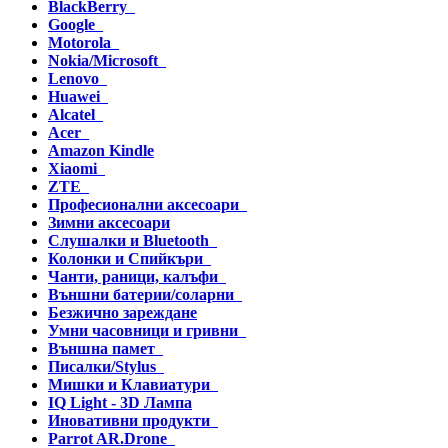
BlackBerry
Google
Motorola
Nokia/Microsoft
Lenovo
Huawei
Alcatel
Acer
Amazon Kindle
Xiaomi
ZTE
Професионални аксесоари
Зимни аксесоари
Слушалки и Bluetooth
Колонки и Спийкъри
Чанти, раници, калъфи
Външни батерии/соларни
Безжично зареждане
Умни часовници и гривни
Външна памет
Писалки/Stylus
Мишки и Клавиатури
IQ Light - 3D Лампа
Иновативни продукти
Parrot AR.Drone