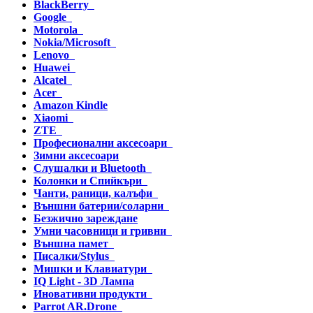
BlackBerry
Google
Motorola
Nokia/Microsoft
Lenovo
Huawei
Alcatel
Acer
Amazon Kindle
Xiaomi
ZTE
Професионални аксесоари
Зимни аксесоари
Слушалки и Bluetooth
Колонки и Спийкъри
Чанти, раници, калъфи
Външни батерии/соларни
Безжично зареждане
Умни часовници и гривни
Външна памет
Писалки/Stylus
Мишки и Клавиатури
IQ Light - 3D Лампа
Иновативни продукти
Parrot AR.Drone