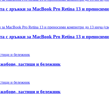
нта с дръжки за MacBook Pro Retina 13 и преносими
нта с дръжки за MacBook Pro Retina 13 и преносими
 джобове, ластици и бележник
 джобове, ластици и бележник