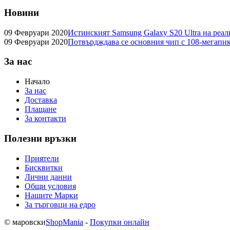
Новини
09 Февруари 2020
Истинският Samsung Galaxy S20 Ultra на реа
09 Февруари 2020
Потвърдждава се основния чип с 108-мегапик
За нас
Начало
За нас
Доставка
Плащане
За контакти
Полезни връзки
Приятели
Бисквитки
Лични данни
Общи условия
Нашите Марки
За търговци на едро
© маровски
ShopMania
-
Покупки онлайн