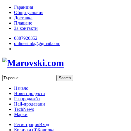
Гаранция
Общи условия
Доставка
Плащане
За контакти
0887920352
onlinesimbg@gmail.com
Начало
Нови продукти
Разпродажба
Най-продавани
TechNews
Марки
Регистрация
Вход
Количка (
0
)
Количка