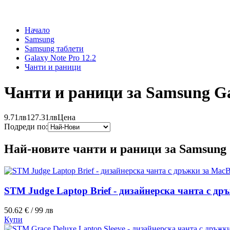
Начало
Samsung
Samsung таблети
Galaxy Note Pro 12.2
Чанти и раници
Чанти и раници за Samsung Ga
9.71лв
127.31лв
Цена
Подреди по:
Най-новите чанти и раници за Samsung 
STM Judge Laptop Brief - дизайнерска чанта с др
50.62 € / 99 лв
Купи