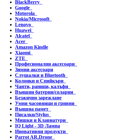
BlackBerry
Google
Motorola
Nokia/Microsoft
Lenovo
Huawei
Alcatel
Acer
Amazon Kindle
Xiaomi
ZTE
Професионални аксесоари
Зимни аксесоари
Слушалки и Bluetooth
Колонки и Спийкъри
Чанти, раници, калъфи
Външни батерии/соларни
Безжично зареждане
Умни часовници и гривни
Външна памет
Писалки/Stylus
Мишки и Клавиатури
IQ Light - 3D Лампа
Иновативни продукти
Parrot AR.Drone