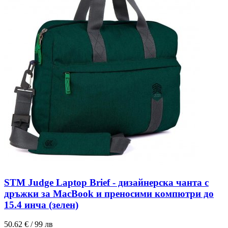
STM Judge Laptop Brief - дизайнерска чанта с
дръжки за MacBook и преносими компютри до
15.4 инча (зелен)
50.62 € / 99 лв