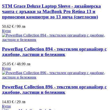
STM Grace Deluxe Laptop Sleeve - дизайнерска
чанта с дръжки за MacBook Pro Retina 13 и
преносими компютри до 13 инча (светлосин)
50.62 € / 99 лв
Купи
PowerBag Collection 894 - текстилен органайзер с
джобове, ластици и бележник
25.05 € / 48.99 лв
Купи
PowerBag Collection 896 - текстилен органайзер с
джобове, ластици и бележник
14.83 € / 29 лв
Купи