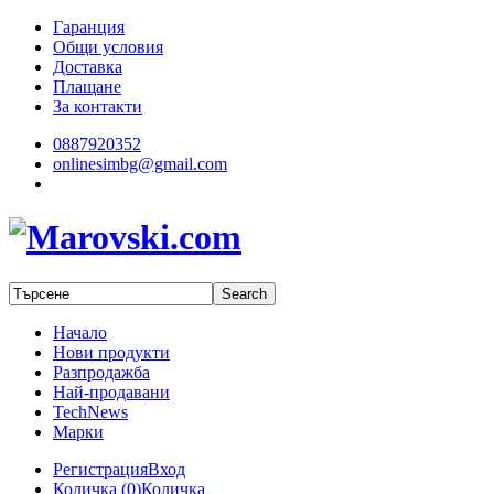
Гаранция
Общи условия
Доставка
Плащане
За контакти
0887920352
onlinesimbg@gmail.com
Начало
Нови продукти
Разпродажба
Най-продавани
TechNews
Марки
Регистрация
Вход
Количка (
0
)
Количка