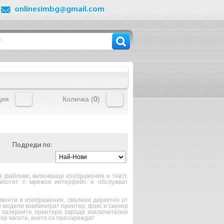
onlinesimbg@gmail.com
ция
Количка (
0
)
Подреди по:
 файлове, включващи изображения и текст.
аботят с мрежов интерфейс и обслужват
ументи и изображения, свалени директно от
и модели комбинират принтер, факс и скенер
а лазерните принтери заради изключително
нер касети, които се презареждат