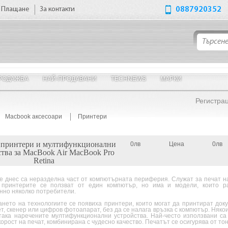
Плащане
За контакти
0887920352
РОДАЖБА
НАЙ-ПРОДАВАНИ
TECHNEWS
МАРКИ
Регистра
Macbook аксесоари
Принтери
 принтери и мултифункционални
0лв
Цена
0лв
тва за MacBook Air MacBook Pro
Retina
 днес са неразделна част от компютърната периферия. Служат за печат на
 принтерите се ползват от един компютър, но има и модели, които р
нно няколко потребители.
нето на технологиите се появиха принтери, които могат да принтират док
, скенер или цифров фотоапарат, без да се налага връзка с компютър. Няко
 така наречените мултифункционални устройства. Най-често използвани с
корост на печат, комбинирана с чудесно качество. Печатът се осигурява от то