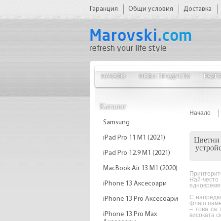
Гаранция
Общи условия
Доставка
НАЧАЛО
НОВИ ПРОДУКТИ
РАЗП
Каталог
Начало
Samsung
iPad Pro 11 M1 (2021)
Цветни
устройс
iPad Pro 12.9 M1 (2021)
MacBook Air 13 M1 (2020)
Принтерите
Най-често
iPhone 13 Аксесоари
едновреме
С напредва
iPhone 13 Pro Аксесоари
флаш памет
– това са
iPhone 13 Pro Max
високата с