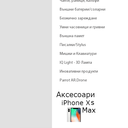
Чанти, раници, калъфи
Външни батерии/соларни
Безжично зареждане
Умни часовници и гривни
Външна памет
Писалки/Stylus
Мишки и Клавиатури
IQ Light - 3D Лампа
Иновативни продукти
Parrot AR.Drone