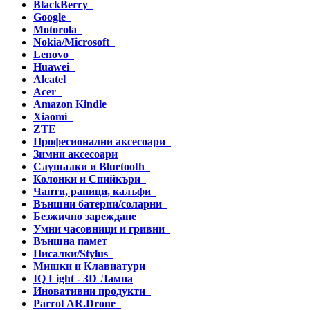
BlackBerry
Google
Motorola
Nokia/Microsoft
Lenovo
Huawei
Alcatel
Acer
Amazon Kindle
Xiaomi
ZTE
Професионални аксесоари
Зимни аксесоари
Слушалки и Bluetooth
Колонки и Спийкъри
Чанти, раници, калъфи
Външни батерии/соларни
Безжично зареждане
Умни часовници и гривни
Външна памет
Писалки/Stylus
Мишки и Клавиатури
IQ Light - 3D Лампа
Иновативни продукти
Parrot AR.Drone