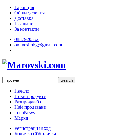
Гаранция
Общи условия
Доставка
Плащане
За контакти
0887920352
onlinesimbg@gmail.com
Начало
Нови продукти
Разпродажба
Най-продавани
TechNews
Марки
Регистрация
Вход
Количка (
0
)
Количка