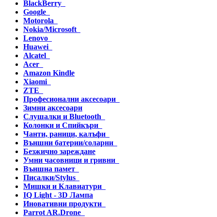
BlackBerry
Google
Motorola
Nokia/Microsoft
Lenovo
Huawei
Alcatel
Acer
Amazon Kindle
Xiaomi
ZTE
Професионални аксесоари
Зимни аксесоари
Слушалки и Bluetooth
Колонки и Спийкъри
Чанти, раници, калъфи
Външни батерии/соларни
Безжично зареждане
Умни часовници и гривни
Външна памет
Писалки/Stylus
Мишки и Клавиатури
IQ Light - 3D Лампа
Иновативни продукти
Parrot AR.Drone