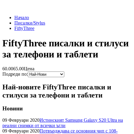
Начало
Писалки/Stylus
FiftyThree
FiftyThree писалки и стилуси
за телефони и таблети
60.00
65.00
Цена
Подреди по:
Най-новите FiftyThree писалки и
стилуси за телефони и таблети
Новини
09 Февруари 2020
Истинският Samsung Galaxy S20 Ultra на
реални снимки от всички ъгли
09 Февруари 2020
Потвърдждава се основния чип с 108-