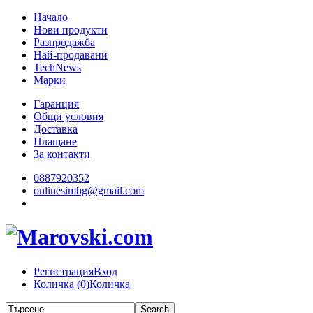
Начало
Нови продукти
Разпродажба
Най-продавани
TechNews
Марки
Гаранция
Общи условия
Доставка
Плащане
За контакти
0887920352
onlinesimbg@gmail.com
Регистрация
Вход
Количка (
0
)
Количка