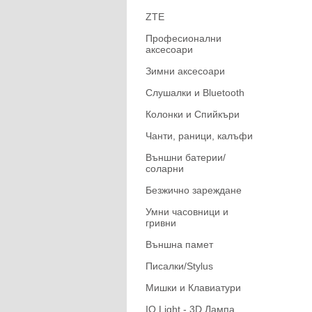
ZTE
Професионални
аксесоари
Зимни аксесоари
Слушалки и Bluetooth
Колонки и Спийкъри
Чанти, раници, калъфи
Външни батерии/
соларни
Безжично зареждане
Умни часовници и
гривни
Външна памет
Писалки/Stylus
Мишки и Клавиатури
IQ Light - 3D Лампа