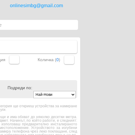
onlinesimbg@gmail.com
ция
Количка (
0
)
Подреди по:
атегория ще откриеш устройства за намиране
уги.
ещи и има обхват до няколко десетки метра.
дмет. Начинът, по който работи, е следният:
о използваш предварително инсталираното
местоположение. Устройството за изгубени
 намира телефона чрез леко поклащане, след