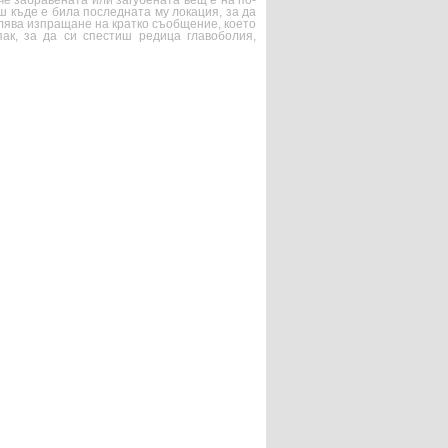
 че забравената или загубената вещ е на по-
 къде е била последната му локация, за да
олява изпращане на кратко съобщение, което
ак, за да си спестиш редица главоболия,