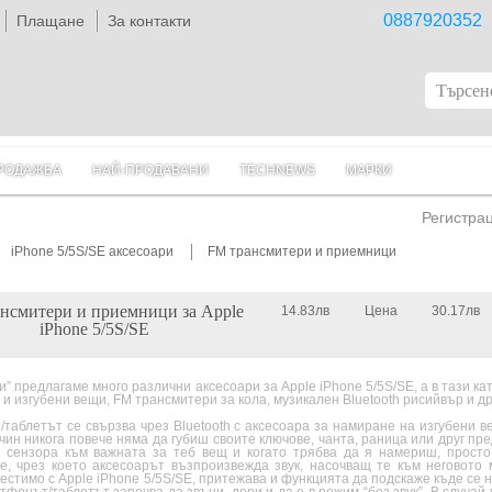
0887920352
Плащане
За контакти
РОДАЖБА
НАЙ-ПРОДАВАНИ
TECHNEWS
МАРКИ
Регистра
iPhone 5/5S/SE аксесоари
FM трансмитери и приемници
нсмитери и приемници за Apple
14.83лв
Цена
30.17лв
iPhone 5/5S/SE
и” предлагаме много различни аксесоари за Apple iPhone 5/5S/SE, а в тази к
 и изгубени вещи, FM трансмитери за кола, музикален Bluetooth рисийвър и др
таблетът се свързва чрез Bluetooth с аксесоара за намиране на изгубени в
чин никога повече няма да губиш своите ключове, чанта, раница или друг пре
 сензора към важната за теб вещ и когато трябва да я намериш, прост
е, чрез което аксесоарът възпроизвежда звук, насочващ те към неговото 
естимо с Apple iPhone 5/5S/SE, притежава и функцията да подскаже къде се