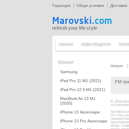
Гаранция
Общи условия
Доставка
НАЧАЛО
НОВИ ПРОДУКТИ
РАЗП
Каталог
Начало
Samsung
iPad Pro 11 M1 (2021)
FM тра
iPad Pro 12.9 M1 (2021)
MacBook Air 13 M1
В „Маровск
(2020)
на ключове
iPhone 13 Аксесоари
Телефонът/
По този на
прикрепяш
iPhone 13 Pro Аксесоари
приложени
вещи, съвм