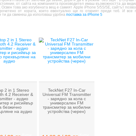
тфонът/таблетът започва да звъни, дори и да е в режим “без звук”. В случай
стояние, от сайта на компанията производител имаш възможността да видиш
. Освен това ако изгубената вещ е самият Apple iPhone 5/5S/SE, сайтът позв
рочетено от хората, които евентуално ще го открият преди теб. И все п
е ти да свикнеш да използваш удобна
поставка за iPhone 5
p 2 in 1 Stereo
TeckNet F27 In-Car
th 4.2 Receiver &
Universal FM Transmitter
smitter - аудио
- зарядно за кола с
итер и рисийвър
универсален FM
а безжично
трансмитер за мобилни
ърляне на аудио
устройства (черен)
Купи
Купи