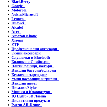
BlackBerry
Google
Motorola
Nokia/Microsoft
Lenovo
Huawei
Alcatel
Acer
Amazon Kindle
Xiaomi
ZTE
Професионални аксесоари
Зимни аксесоари
Слушалки и Bluetooth
Колонки и Спийкъри
Чанти, раници, калъфи
Външни батерии/соларни
Безжично зареждане
Умни часовници и гривни
Външна памет
Писалки/Stylus
Мишки и Клавиатури
IQ Light - 3D Лампа
Иновативни продукти
Parrot AR.Drone