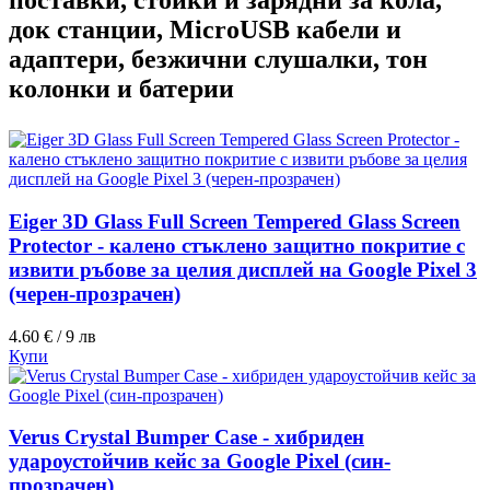
поставки, стойки и зарядни за кола,
док станции, MicroUSB кабели и
адаптери, безжични слушалки, тон
колонки и батерии
Eiger 3D Glass Full Screen Tempered Glass Screen
Protector - калено стъклено защитно покритие с
извити ръбове за целия дисплей на Google Pixel 3
(черен-прозрачен)
4.60 € / 9 лв
Купи
Verus Crystal Bumper Case - хибриден
удароустойчив кейс за Google Pixel (син-
прозрачен)