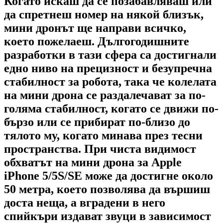
Когато искаш да се позабавляваш или
да спретнеш номер на някой близък,
мини дронът ще направи всичко,
което пожелаеш. Дългогодишните
разработки в тази сфера са достигнали
едно ниво на прецизност и безупречна
стабилност за робота, така че колелата
на мини дрона се раздалечават за по-
голяма стабилност, когато се движи по-
бързо или се прибират по-близо до
тялото му, когато минава през тесни
пространства. При чиста видимост
обхватът на мини дрона за Apple
iPhone 5/5S/SE може да достигне около
50 метра, което позволява да вършиш
доста неща, а вградени в него
спийкъри издават звуци в зависимост