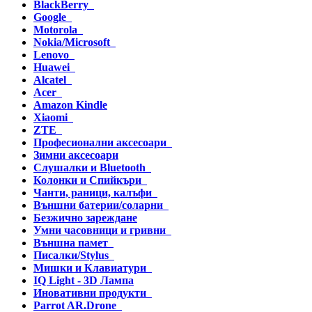
BlackBerry
Google
Motorola
Nokia/Microsoft
Lenovo
Huawei
Alcatel
Acer
Amazon Kindle
Xiaomi
ZTE
Професионални аксесоари
Зимни аксесоари
Слушалки и Bluetooth
Колонки и Спийкъри
Чанти, раници, калъфи
Външни батерии/соларни
Безжично зареждане
Умни часовници и гривни
Външна памет
Писалки/Stylus
Мишки и Клавиатури
IQ Light - 3D Лампа
Иновативни продукти
Parrot AR.Drone