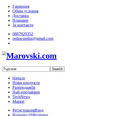
Гаранция
Общи условия
Доставка
Плащане
За контакти
0887920352
onlinesimbg@gmail.com
Начало
Нови продукти
Разпродажба
Най-продавани
TechNews
Марки
Регистрация
Вход
Количка (
0
)
Количка