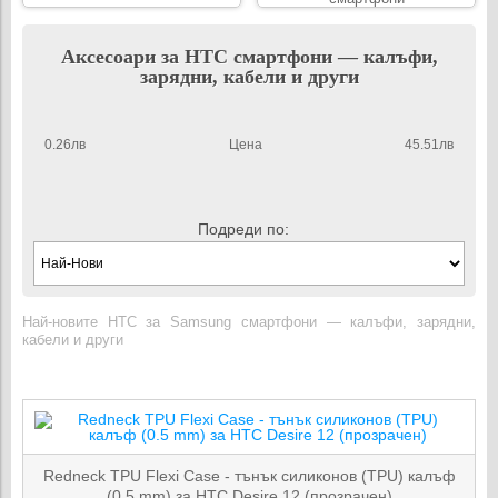
Аксесоари за HTC смартфони — калъфи,
зарядни, кабели и други
0.26лв
Цена
45.51лв
Подреди по:
Най-новите HTC за Samsung смартфони — калъфи, зарядни,
кабели и други
Redneck TPU Flexi Case - тънък силиконов (TPU) калъф
(0.5 mm) за HTC Desire 12 (прозрачен)