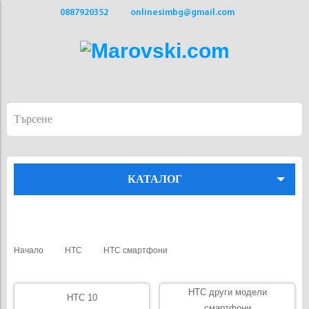
0887920352
onlinesimbg@gmail.com
КАТАЛОГ
Начало
HTC
HTC смартфони
HTC други модели
HTC 10
смартфони