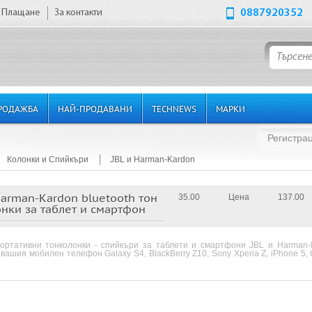
Плащане
За контакти
0887920352
РОДАЖБА
НАЙ-ПРОДАВАНИ
TECHNEWS
МАРКИ
Регистра
Колонки и Спийкъри
JBL и Harman-Kardon
Harman-Kardon bluetooth тон
35.00
Цена
137.00
нки за таблет и смартфон
портативни тонколонки - спийкъри за таблети и смартфони JBL и Harman-K
 вашия мобилен телефон Galaxy S4, BlackBerry Z10, Sony Xperia Z, iPhone 5, G