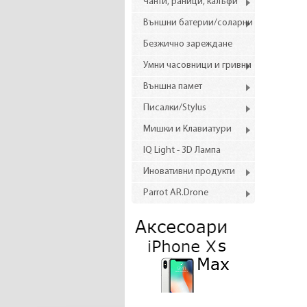
Чанти, раници, калъфи
Външни батерии/соларни
Безжично зареждане
Умни часовници и гривни
Външна памет
Писалки/Stylus
Мишки и Клавиатури
IQ Light - 3D Лампа
Иновативни продукти
Parrot AR.Drone