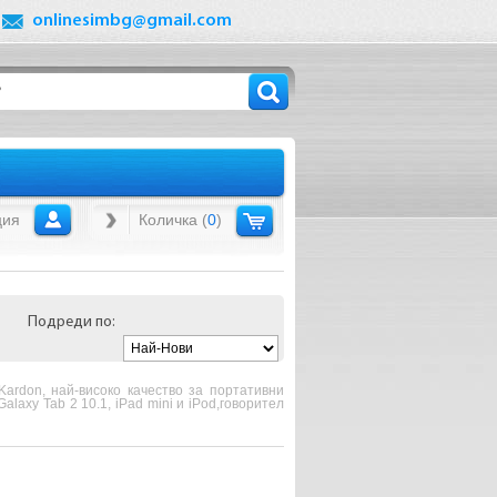
onlinesimbg@gmail.com
ция
Количка (
0
)
Подреди по:
ardon, най-високо качество за портативни
alaxy Tab 2 10.1, iPad mini и iPod,говорител