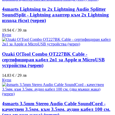
4smarts Lightning to 2x Lightning Audio Splitter
SoundSplit - Lightning адаптер към 2x Lightning
изхода (6см) (черен)
19.94 € / 39 лв
Купи
Ozaki O!Tool Combo OT227BK Cable -
сертифициран кабел 2в1 за Apple и MicroUSB
устройства (черен)
14.83 € / 29 лв
Купи
4smarts 3.5mm Stereo Audio Cable SoundCord -
качествен 3.5мм. към 3.5мм. аудио кабел 100 см.
(два мъжки жака) (черен)