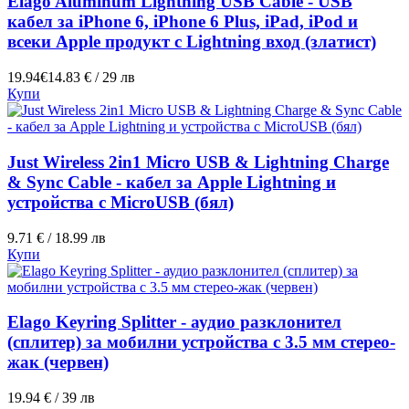
Elago Aluminum Lightning USB Cable - USB
кабел за iPhone 6, iPhone 6 Plus, iPad, iPod и
всеки Apple продукт с Lightning вход (златист)
19.94€
14.83 € / 29 лв
Купи
Just Wireless 2in1 Micro USB & Lightning Charge
& Sync Cable - кабел за Apple Lightning и
устройства с MicroUSB (бял)
9.71 € / 18.99 лв
Купи
Elago Keyring Splitter - аудио разклонител
(сплитер) за мобилни устройства с 3.5 мм стерео-
жак (червен)
19.94 € / 39 лв