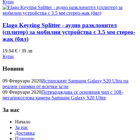
Купи
Elago Keyring Splitter - аудио разклонител
(сплитер) за мобилни устройства с 3.5 мм стерео-
жак (бял)
19.94 € / 39 лв
Купи
Новини
09 Февруари 2020
Истинският Samsung Galaxy S20 Ultra на
реални снимки от всички ъгли
09 Февруари 2020
Потвърдждава се основния чип с 108-
мегапикселова камера Samsung Galaxy S20 Ultra
За нас
Начало
За нас
Доставка
Плащане