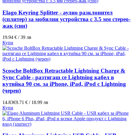
Elago Keyring Splitter - аудио разклонител
(сплитер) за мобилни устройства с 3.5 мм стерео-
жак (син)
19.94 € / 39 лв
Купи
Scosche BoltBox Retractable Lightning Charge &
Sync Cable - разтягащ се Lightning кабел в
кутийка 90 см. за iPhone, iPad, iPod с Lightning
(черен)
14.83€
9.71 € / 18.99 лв
Купи