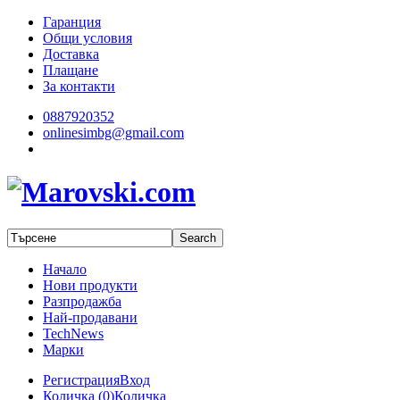
Гаранция
Общи условия
Доставка
Плащане
За контакти
0887920352
onlinesimbg@gmail.com
Начало
Нови продукти
Разпродажба
Най-продавани
TechNews
Марки
Регистрация
Вход
Количка (
0
)
Количка