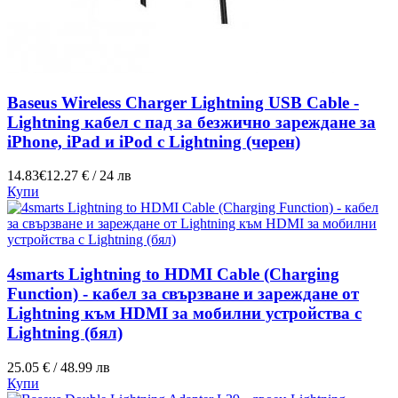
Baseus Wireless Charger Lightning USB Cable -
Lightning кабел с пад за безжично зареждане за
iPhone, iPad и iPod с Lightning (черен)
14.83€
12.27 € / 24 лв
Купи
4smarts Lightning to HDMI Cable (Charging
Function) - кабел за свързване и зареждане от
Lightning към HDMI за мобилни устройства с
Lightning (бял)
25.05 € / 48.99 лв
Купи