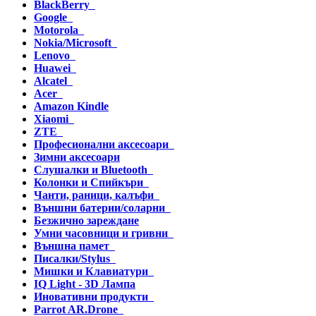
BlackBerry
Google
Motorola
Nokia/Microsoft
Lenovo
Huawei
Alcatel
Acer
Amazon Kindle
Xiaomi
ZTE
Професионални аксесоари
Зимни аксесоари
Слушалки и Bluetooth
Колонки и Спийкъри
Чанти, раници, калъфи
Външни батерии/соларни
Безжично зареждане
Умни часовници и гривни
Външна памет
Писалки/Stylus
Мишки и Клавиатури
IQ Light - 3D Лампа
Иновативни продукти
Parrot AR.Drone