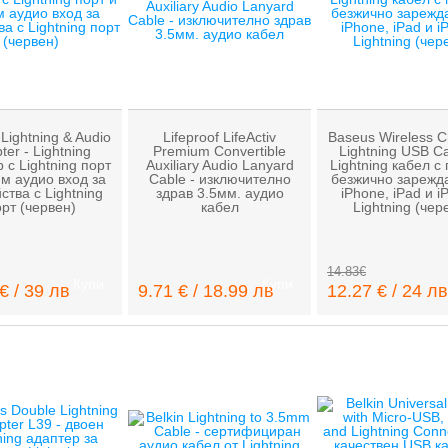
Lightning & Audio
Lifeproof LifeActiv
Baseus Wireless C
ter - Lightning
Premium Convertible
Lightning USB Ca
 с Lightning порт
Auxiliary Audio Lanyard
Lightning кабел с 
мм аудио вход за
Cable - изключително
безжично зарежд
ства с Lightning
здрав 3.5мм. аудио
iPhone, iPad и i
рт (червен)
кабел
Lightning (чер
14.83€
Купи
Купи
€ / 39 лв
9.71 € / 18.99 лв
12.27 € / 24 лв