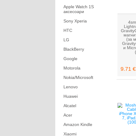
Apple Watch 1S
аксесоари
Sony Xperia
4sm
Light
HTC
Gravity
магни
(за 
LG
Gravity
и Mic
BlackBerry
Google
Motorola
9.71 €
Nokia/Microsoft
Lenovo
Huawei
Alcatel
Acer
Amazon Kindle
Xiaomi