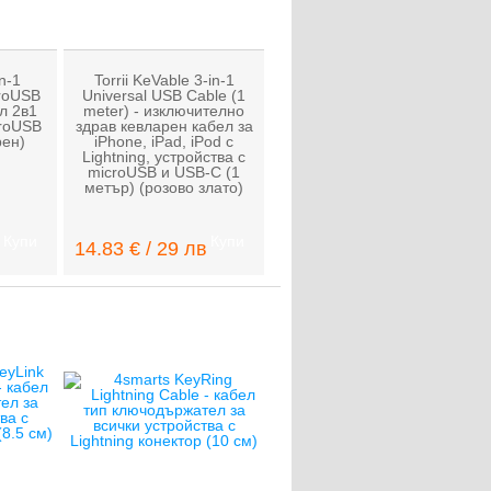
n-1
Torrii KeVable 3-in-1
croUSB
Universal USB Cable (1
л 2в1
meter) - изключително
croUSB
здрав кевларен кабел за
рен)
iPhone, iPad, iPod с
Lightning, устройства с
microUSB и USB-C (1
метър) (розово злато)
Купи
Купи
14.83 € / 29 лв