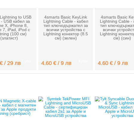
Lightning to USB
4smarts Basic KeyLink
4smarts Basic Ke
 - USB кабел за
Lightning Cable - кабел
Lightning Cable -
ne X, iPhone 8,
тип ключодържател за
тип ключодържат
 7, iPad, iPod с
всички устройства с
всички устройст
tning (100 см)
Lightning конектор (8.5
Lightning конекто
(златист)
см) (зелен)
см) (син)
Купи
Купи
€ / 29 лв
4.60 € / 9 лв
4.60 € / 9 лв