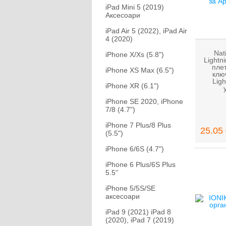
iPad Mini 5 (2019)
Аксесоари
iPad Air 5 (2022), iPad Air
4 (2020)
Nat
iPhone X/Xs (5.8")
Lightn
плет
iPhone XS Max (6.5")
клю
Ligh
iPhone XR (6.1")
iPhone SE 2020, iPhone
7/8 (4.7")
iPhone 7 Plus/8 Plus
25.05 
(5.5")
iPhone 6/6S (4.7")
iPhone 6 Plus/6S Plus
5.5''
iPhone 5/5S/SE
аксесоари
iPad 9 (2021) iPad 8
(2020), iPad 7 (2019)