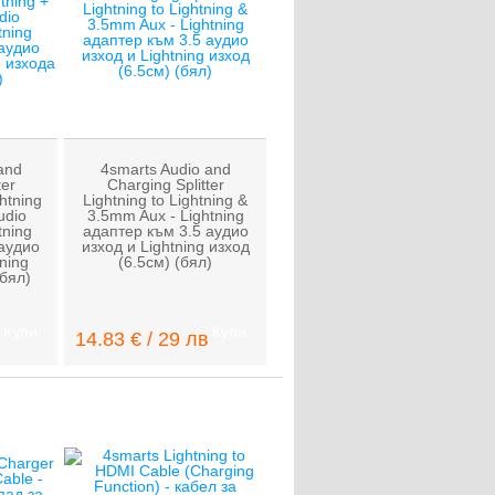
and
4smarts Audio and
ter
Charging Splitter
ghtning
Lightning to Lightning &
udio
3.5mm Aux - Lightning
tning
адаптер към 3.5 аудио
аудио
изход и Lightning изход
ning
(6.5см) (бял)
(бял)
Купи
Купи
14.83 € / 29 лв