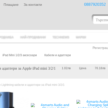
0887920352
Плащане
За контакти
РОДАЖБА
НАЙ-ПРОДАВАНИ
TECHNEWS
МАРКИ
Регистра
iPad Mini 1/2/3 аксесоари
Кабели и адаптери
 адаптери за Apple iPad mini 3/2/1
1.02лв
Цена
76.18лв
 Lightning кабели и адаптери за iPad mini 3/2/1