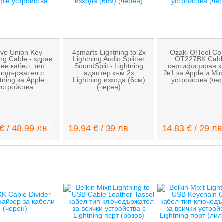
ive Union Key
4smarts Lightning to 2x
Ozaki O!Tool C
ing Cable - здрав
Lightning Audio Splitter
OT227BK Cabl
ен кабел, тип
SoundSplit - Lightning
сертифициран к
чодържател с
адаптер към 2x
2в1 за Apple и Mi
tning за Apple
Lightning изхода (6см)
устройства (че
устройства
(черен)
Купи
Купи
€ / 48.99 лв
19.94 € / 39 лв
14.83 € / 29 лв