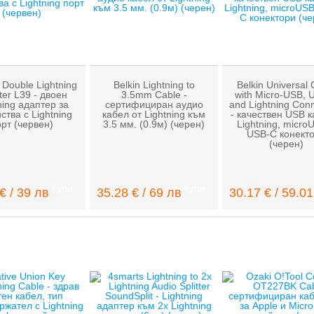
Double Lightning
Belkin Lightning to
Belkin Universal 
er L39 - двоен
3.5mm Cable -
with Micro-USB, 
ning адаптер за
сертифициран аудио
and Lightning Con
ства с Lightning
кабел от Lightning към
- качествен USB к
рт (червен)
3.5 мм. (0.9м) (черен)
Lightning, micro
USB-C конект
(черен)
Купи
Купи
€ / 39 лв
35.28 € / 69 лв
30.17 € / 59.0