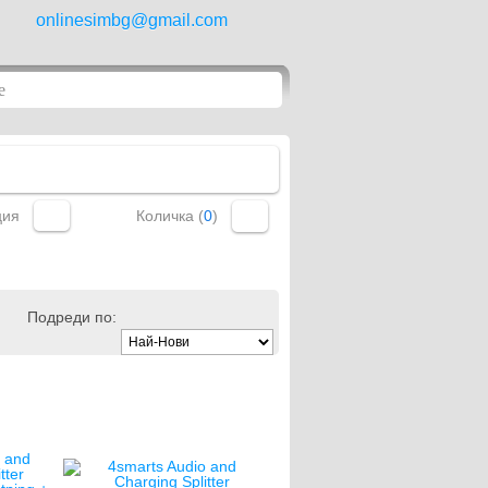
onlinesimbg@gmail.com
ция
Количка (
0
)
Подреди по: