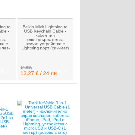
ing to
Belkin Mixit Lightning to
ble -
USB Keychain Cable -
кабел тип
 за
ключодържател за
ва с
всички устройства с
лилав-
Lightning порт (син-мат)
14.83€
Купи
Купи
12.27 € / 24 лв