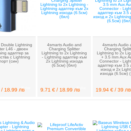
Double Lightning
4smarts Audio and
4smarts Audio 
er L46 - двоен
Charging Splitter
Charging Split
ning адаптер за
Lightning to 2x Lightning
Lightning to 2x Li
ства с Lightning
- Lightning адаптер към
+ 3.5 mm Aux A
порт (син)
2x Lightning изходa
Connector - Ligh
(6.5см) (бял)
адаптер към 3.5 
изход и 2х Light
изхода (6.5см) 
Купи
Купи
 / 18.99 лв
9.71 € / 18.99 лв
19.94 € / 39 лв