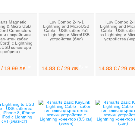
arts Magnetic
iLuv Combo 2-in-1
iLuv Combo 2-i
ning & Micro USB
Lightning and MicroUSB
Lightning and Mi
Cord Connectors -
Cable - USB кабел 2в1
Cable - USB кабе
тни накрайници
за Lightning и MicroUSB
за Lightning и Mi
магнитен кабел
устройства (бял)
устройства (че
Cord) с Lightning
roUSB конектори
(сребрист)
Купи
Купи
 / 18.99 лв
14.83 € / 29 лв
14.83 € / 29 лв