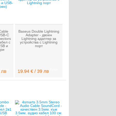
Cable
Baseus Double Lightning
USB-C
Adapter - двоен
nectors
Lightning адаптер за
абел с
устройства с Lightning
USB и
порт
ори
Купи
Купи
1 лв
19.94 € / 39 лв