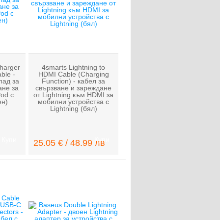
harger
4smarts Lightning to
ble -
HDMI Cable (Charging
пад за
Function) - кабел за
ане за
свързване и зареждане
Pod с
от Lightning към HDMI за
ен)
мобилни устройства с
Lightning (бял)
Купи
Купи
25.05 € / 48.99 лв