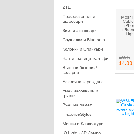
ZTE
Професионални
Moshi 
аксесоари
Cable
iPho
iPhone
Зимни аксесоари
Ligh
Слушалки и Bluetooth
Колонки и Спийкъри
19.94€
Чанти, раници, калъфи
14.83 
Външни батерии/
соларни
Безжично зареждане
Умни часовници и
гривни
Външна памет
Писалки/Stylus
Мишки и Клавиатури
IQ Light - 3D Лампа