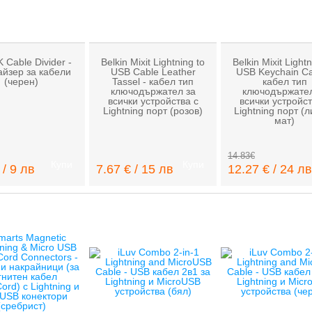
 Cable Divider -
Belkin Mixit Lightning to
Belkin Mixit Lightn
айзер за кабели
USB Cable Leather
USB Keychain Ca
(черен)
Tassel - кабел тип
кабел тип
ключодържател за
ключодържател
всички устройства с
всички устройст
Lightning порт (розов)
Lightning порт (
мат)
14.83€
Купи
Купи
 / 9 лв
7.67 € / 15 лв
12.27 € / 24 лв