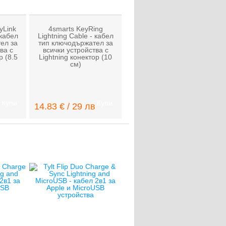
yLink
4smarts KeyRing
 кабел
Lightning Cable - кабел
ел за
тип ключодържател за
ва с
всички устройства с
р (8.5
Lightning конектор (10
см)
Купи
Купи
14.83 € / 29 лв