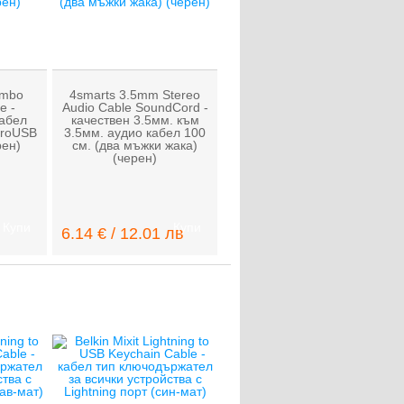
ombo
4smarts 3.5mm Stereo
e -
Audio Cable SoundCord -
абел
качествен 3.5мм. към
croUSB
3.5мм. аудио кабел 100
рен)
см. (два мъжки жака)
(черен)
Купи
Купи
6.14 € / 12.01 лв