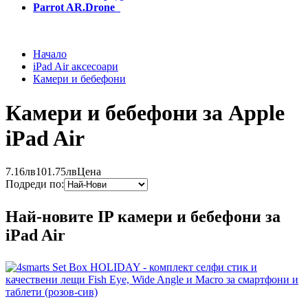
Parrot AR.Drone
Начало
iPad Air аксесоари
Камери и бебефони
Камери и бебефони за Apple
iPad Air
7.16лв
101.75лв
Цена
Подреди по:
Най-новите IP камери и бебефони за
iPad Air