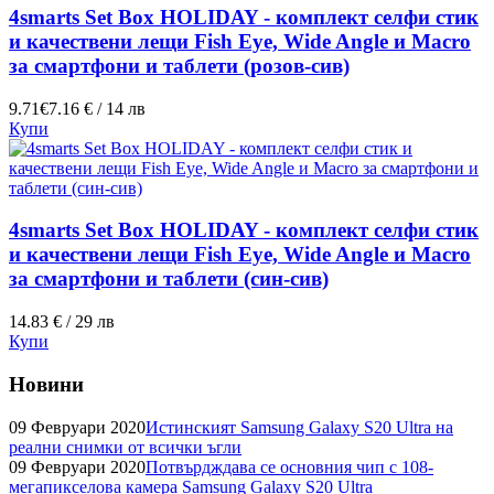
4smarts Set Box HOLIDAY - комплект селфи стик
и качествени лещи Fish Eye, Wide Angle и Macro
за смартфони и таблети (розов-сив)
9.71€
7.16 € / 14 лв
Купи
4smarts Set Box HOLIDAY - комплект селфи стик
и качествени лещи Fish Eye, Wide Angle и Macro
за смартфони и таблети (син-сив)
14.83 € / 29 лв
Купи
Новини
09 Февруари 2020
Истинският Samsung Galaxy S20 Ultra на
реални снимки от всички ъгли
09 Февруари 2020
Потвърдждава се основния чип с 108-
мегапикселова камера Samsung Galaxy S20 Ultra