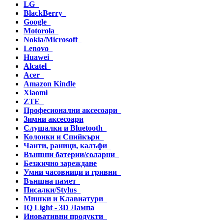
LG
BlackBerry
Google
Motorola
Nokia/Microsoft
Lenovo
Huawei
Alcatel
Acer
Amazon Kindle
Xiaomi
ZTE
Професионални аксесоари
Зимни аксесоари
Слушалки и Bluetooth
Колонки и Спийкъри
Чанти, раници, калъфи
Външни батерии/соларни
Безжично зареждане
Умни часовници и гривни
Външна памет
Писалки/Stylus
Мишки и Клавиатури
IQ Light - 3D Лампа
Иновативни продукти