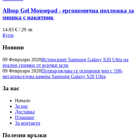
Allsop Gel Mousepad - ергономична подложка за
мишка с накитник
14.83 € / 29 лв
Купи
Новини
09 Февруари 2020
Истинският Samsung Galaxy S20 Ultra на
реални снимки от всички ъгли
09 Февруари 2020
Потвърдждава се основния чип с 108-
мегапикселова камера Samsung Galaxy S20 Ultra
За нас
Начало
За нас
Доставка
Плащане
За контакти
Полезни връзки