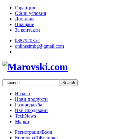
Гаранция
Общи условия
Доставка
Плащане
За контакти
0887920352
onlinesimbg@gmail.com
Начало
Нови продукти
Разпродажба
Най-продавани
TechNews
Марки
Регистрация
Вход
Количка (
0
)
Количка