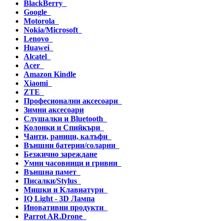
BlackBerry
Google
Motorola
Nokia/Microsoft
Lenovo
Huawei
Alcatel
Acer
Amazon Kindle
Xiaomi
ZTE
Професионални аксесоари
Зимни аксесоари
Слушалки и Bluetooth
Колонки и Спийкъри
Чанти, раници, калъфи
Външни батерии/соларни
Безжично зареждане
Умни часовници и гривни
Външна памет
Писалки/Stylus
Мишки и Клавиатури
IQ Light - 3D Лампа
Иновативни продукти
Parrot AR.Drone