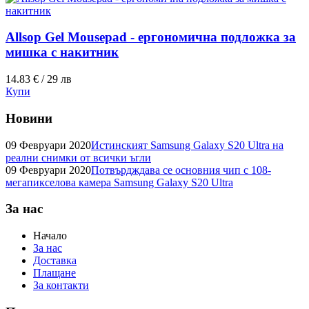
Allsop Gel Mousepad - ергономична подложка за
мишка с накитник
14.83 € / 29 лв
Купи
Новини
09 Февруари 2020
Истинският Samsung Galaxy S20 Ultra на
реални снимки от всички ъгли
09 Февруари 2020
Потвърдждава се основния чип с 108-
мегапикселова камера Samsung Galaxy S20 Ultra
За нас
Начало
За нас
Доставка
Плащане
За контакти