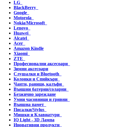
LG
BlackBerry
Google
Motorola
Nokia/Microsoft
Lenovo
Huawei
Alcatel
Acer
Amazon Kindle
Xiaomi
ZTE
Професионални аксесоари
Зимни аксесоари
Слушалки и Bluetooth
Колонки и Спийкъри
Чанти, раници, калъфи
Външни батерии/соларни
Безжично зареждане
Умни часовници и гривни
Външна памет
Писалки/Stylus
Мишки и Клавиатури
IQ Light - 3D Лампа
Иновативни продукти