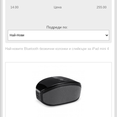
14.00
Цена
255.00
Подреди по:
Най-новите Bluetooth безжични колонки и спийкъри за iPad mini 4