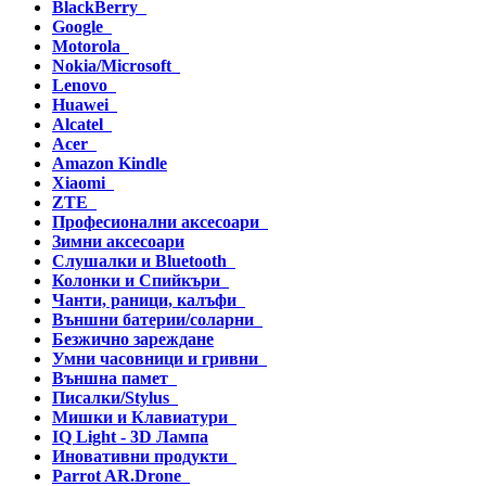
BlackBerry
Google
Motorola
Nokia/Microsoft
Lenovo
Huawei
Alcatel
Acer
Amazon Kindle
Xiaomi
ZTE
Професионални аксесоари
Зимни аксесоари
Слушалки и Bluetooth
Колонки и Спийкъри
Чанти, раници, калъфи
Външни батерии/соларни
Безжично зареждане
Умни часовници и гривни
Външна памет
Писалки/Stylus
Мишки и Клавиатури
IQ Light - 3D Лампа
Иновативни продукти
Parrot AR.Drone