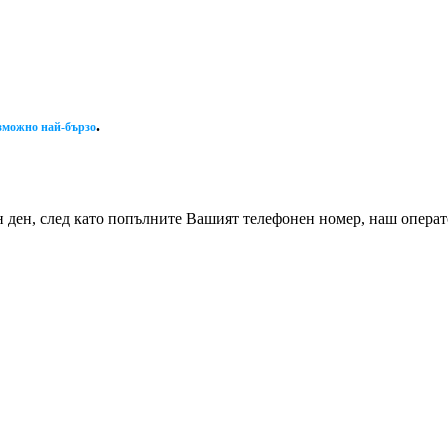
.
зможно най-бързо
н ден, след като попълните Вашият телефонен номер, наш операто