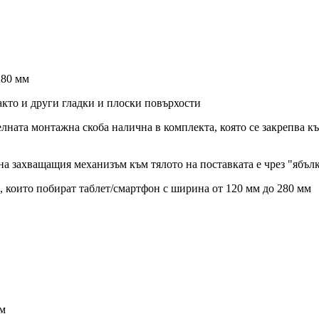
280 мм
както и други гладки и плоски повърхости
ителната монтажна скоба налична в комплекта, която се закрепва
 на захващащия механизъм към тялото на поставката е чрез "ябъл
, които побират таблет/смартфон с ширина от 120 мм до 280 мм
мм