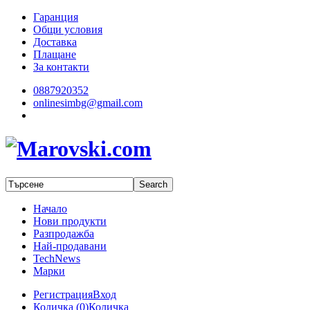
Гаранция
Общи условия
Доставка
Плащане
За контакти
0887920352
onlinesimbg@gmail.com
Начало
Нови продукти
Разпродажба
Най-продавани
TechNews
Марки
Регистрация
Вход
Количка (
0
)
Количка