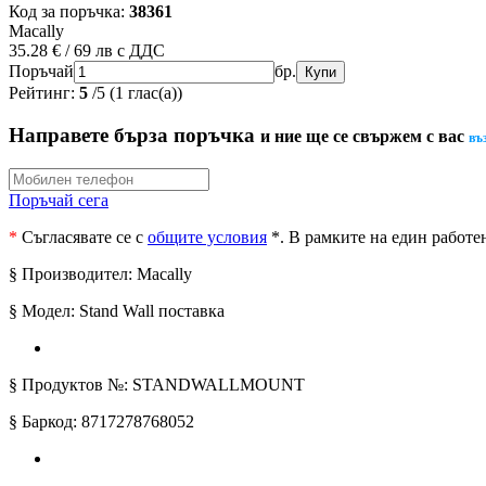
Код за поръчка:
38361
Macally
35.28 € / 69 лв
с ДДС
Поръчай
бр.
Рейтинг:
5
/
5
(
1
глас(а))
Направете бърза поръчка
и ние ще се свържем с вас
въ
Поръчай сега
*
Съгласявате се с
общите условия
*
. В рамките на един работе
§ Производител: Macally
§ Модел: Stand Wall поставка
§ Продуктов №: STANDWALLMOUNT
§ Баркод: 8717278768052