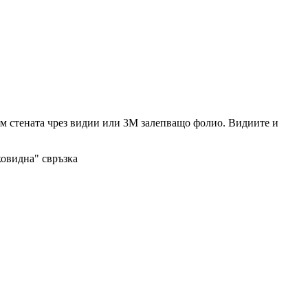
 към стената чрез видии или 3М залепващо фолио. Видиите и
ковидна" свръзка