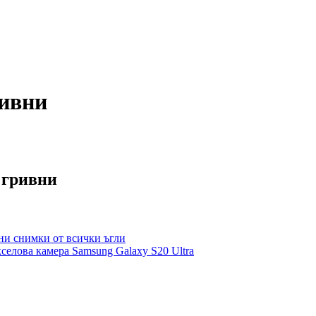
ривни
 гривни
лни снимки от всички ъгли
селова камера Samsung Galaxy S20 Ultra