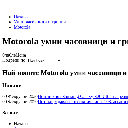
Начало
Умни часовници и гривни
Motorola
Motorola умни часовници и г
0лв
0лв
Цена
Подреди по:
Най-новите Motorola умни часовници и
Новини
09 Февруари 2020
Истинският Samsung Galaxy S20 Ultra на реа
09 Февруари 2020
Потвърдждава се основния чип с 108-мегапик
За нас
Начало