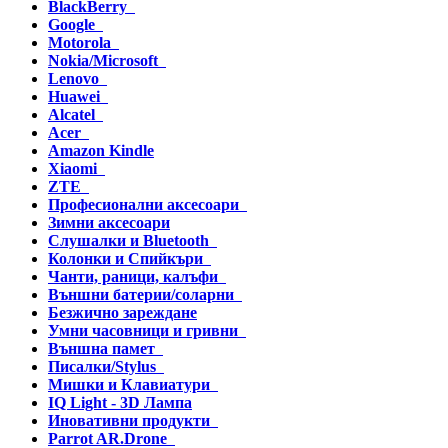
BlackBerry
Google
Motorola
Nokia/Microsoft
Lenovo
Huawei
Alcatel
Acer
Amazon Kindle
Xiaomi
ZTE
Професионални аксесоари
Зимни аксесоари
Слушалки и Bluetooth
Колонки и Спийкъри
Чанти, раници, калъфи
Външни батерии/соларни
Безжично зареждане
Умни часовници и гривни
Външна памет
Писалки/Stylus
Мишки и Клавиатури
IQ Light - 3D Лампа
Иновативни продукти
Parrot AR.Drone