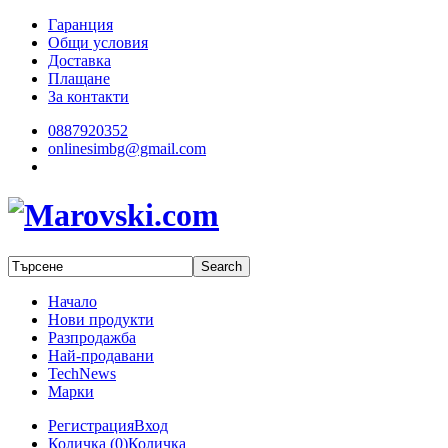
Гаранция
Общи условия
Доставка
Плащане
За контакти
0887920352
onlinesimbg@gmail.com
Начало
Нови продукти
Разпродажба
Най-продавани
TechNews
Марки
Регистрация
Вход
Количка (
0
)
Количка