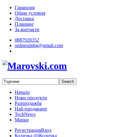
Гаранция
Общи условия
Доставка
Плащане
За контакти
0887920352
onlinesimbg@gmail.com
Начало
Нови продукти
Разпродажба
Най-продавани
TechNews
Марки
Регистрация
Вход
Количка (
0
)
Количка