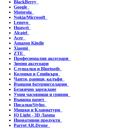
BlackBerry
Google
Motorola
Nokia/Microsoft
Lenovo
Huawei
Alcatel
Acer
Amazon Kindle
Xiaomi
ZTE
Професионални аксесоари
Зимни аксесоари
Слушалки и Bluetooth
Колонки и Спийкъри
Чанти, раници, калъфи
Външни батерии/соларни
Безжично зареждане
Умни часовници и гривни
Външна памет
Писалки/Stylus
Мишки и Клавиатури
IQ Light - 3D Лампа
Иновативни продукти
Parrot AR.Drone