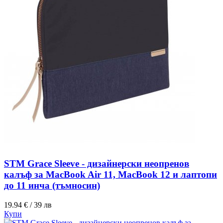
STM Grace Sleeve - дизайнерски неопренов
калъф за MacBook Air 11, MacBook 12 и лаптопи
до 11 инча (тъмносин)
19.94 € / 39 лв
Купи