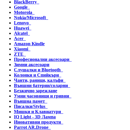
BlackBerry
Google
Motorola
Nokia/Microsoft
Lenovo
Huawei
Alcatel
Acer
Amazon Kindle
Xiaomi
ZTE
Професионални аксесоари
Зимни аксесоари
Слушалки и Bluetooth
Колонки и Спийкъри
Чанти, раници, калъфи
Външни батерии/соларни
Безжично зареждане
Умни часовници и гривни
Външна памет
Писалки/Stylus
Мишки и Клавиатури
IQ Light - 3D Лампа
Иновативни продукти
Parrot AR.Drone