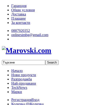
Гаранция
Общи условия
Доставка
Плащане
За контакти
0887920352
onlinesimbg@gmail.com
Начало
Нови продукти
Разпродажба
Най-продавани
TechNews
Марки
Регистрация
Вход
Количка (
0
)
Количка