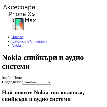
Начало
Колонки и Спийкъри
Nokia
Nokia спийкъри и аудио
системи
0лв
0лв
Цена
Подреди по:
Най-новите Nokia тон колонки,
спийкъри и аудио системи