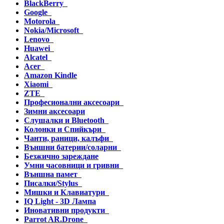
BlackBerry
Google
Motorola
Nokia/Microsoft
Lenovo
Huawei
Alcatel
Acer
Amazon Kindle
Xiaomi
ZTE
Професионални аксесоари
Зимни аксесоари
Слушалки и Bluetooth
Колонки и Спийкъри
Чанти, раници, калъфи
Външни батерии/соларни
Безжично зареждане
Умни часовници и гривни
Външна памет
Писалки/Stylus
Мишки и Клавиатури
IQ Light - 3D Лампа
Иновативни продукти
Parrot AR.Drone