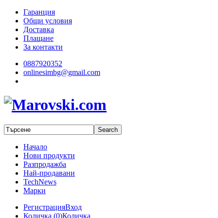
Гаранция
Общи условия
Доставка
Плащане
За контакти
0887920352
onlinesimbg@gmail.com
Начало
Нови продукти
Разпродажба
Най-продавани
TechNews
Марки
Регистрация
Вход
Количка (
0
)
Количка