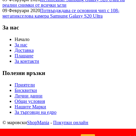
реални снимки от всички ъгли
09 Февруари 2020
Потвърдждава се основния чип с 108-
мегапикселова камера Samsung Galaxy S20 Ultra
За нас
Начало
За нас
Доставка
Плащане
За контакти
Полезни връзки
Приятели
Бисквитки
Лични данни
Общи условия
Нашите Марки
За търговци на едро
© маровски
ShopMania
-
Покупки онлайн