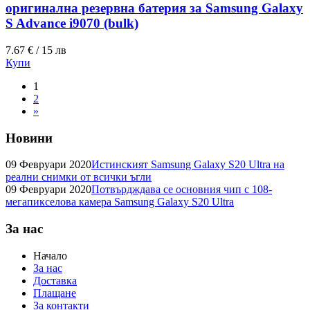
оригинална резервна батерия за Samsung Galaxy
S Advance i9070 (bulk)
7.67 € / 15 лв
Купи
1
2
»
Новини
09 Февруари 2020
Истинският Samsung Galaxy S20 Ultra на
реални снимки от всички ъгли
09 Февруари 2020
Потвърдждава се основния чип с 108-
мегапикселова камера Samsung Galaxy S20 Ultra
За нас
Начало
За нас
Доставка
Плащане
За контакти