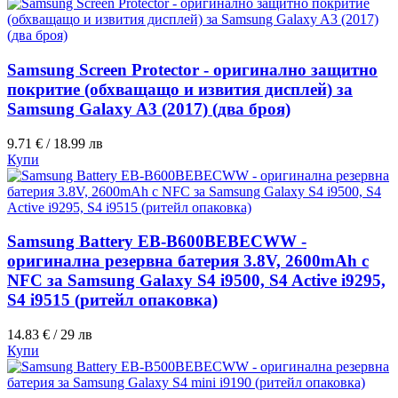
Samsung Screen Protector - оригинално защитно
покритие (обхващащо и извития дисплей) за
Samsung Galaxy A3 (2017) (два броя)
9.71 € / 18.99 лв
Купи
Samsung Battery EB-B600BEBECWW -
оригинална резервна батерия 3.8V, 2600mAh с
NFC за Samsung Galaxy S4 i9500, S4 Active i9295,
S4 i9515 (ритейл опаковка)
14.83 € / 29 лв
Купи