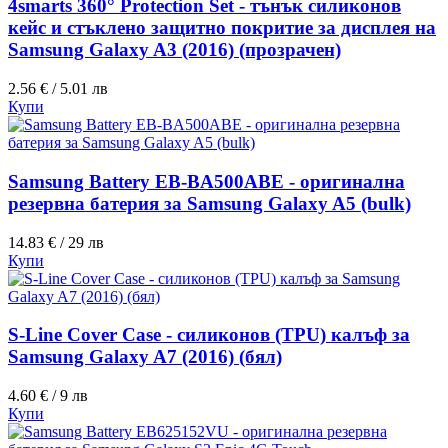
4smarts 360° Protection Set - тънък силиконов
кейс и стъклено защитно покритие за дисплея на
Samsung Galaxy A3 (2016) (прозрачен)
2.56 € / 5.01 лв
Купи
Samsung Battery EB-BA500ABE - оригинална
резервна батерия за Samsung Galaxy A5 (bulk)
14.83 € / 29 лв
Купи
S-Line Cover Case - силиконов (TPU) калъф за
Samsung Galaxy A7 (2016) (бял)
4.60 € / 9 лв
Купи