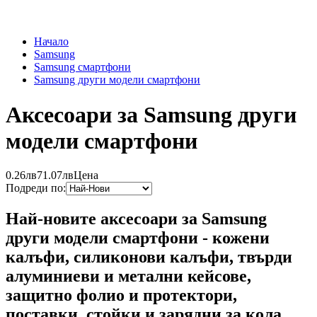
Начало
Samsung
Samsung смартфони
Samsung други модели смартфони
Аксесоари за Samsung други
модели смартфони
0.26лв
71.07лв
Цена
Подреди по:
Най-новите аксесоари за Samsung
други модели смартфони - кожени
калъфи, силиконови калъфи, твърди
алуминиеви и метални кейсове,
защитно фолио и протектори,
поставки, стойки и зарядни за кола,