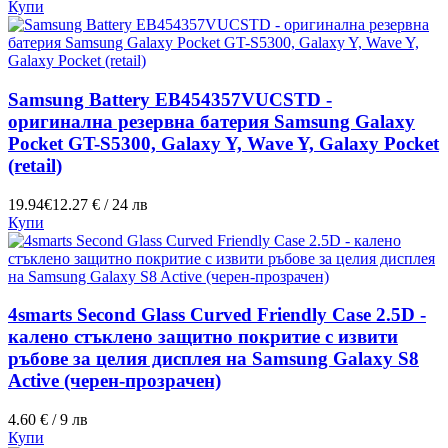
Купи
Samsung Battery EB454357VUCSTD -
оригинална резервна батерия Samsung Galaxy
Pocket GT-S5300, Galaxy Y, Wave Y, Galaxy Pocket
(retail)
19.94€
12.27 € / 24 лв
Купи
4smarts Second Glass Curved Friendly Case 2.5D -
калено стъклено защитно покритие с извити
ръбове за целия дисплея на Samsung Galaxy S8
Active (черен-прозрачен)
4.60 € / 9 лв
Купи