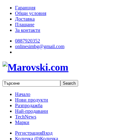
Гаранция
Общи условия
Доставка
Плащане
За контакти
0887920352
onlinesimbg@gmail.com
Начало
Нови продукти
Разпродажба
Най-продавани
TechNews
Марки
Регистрация
Вход
Количка (
0
)
Количка