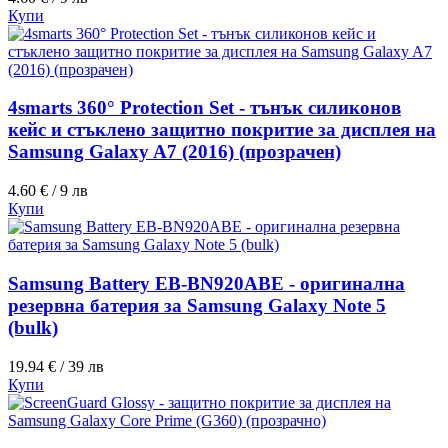
Купи
4smarts 360° Protection Set - тънък силиконов
кейс и стъклено защитно покритие за дисплея на
Samsung Galaxy A7 (2016) (прозрачен)
4.60 € / 9 лв
Купи
Samsung Battery EB-BN920ABE - оригинална
резервна батерия за Samsung Galaxy Note 5
(bulk)
19.94 € / 39 лв
Купи