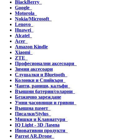
BlackBerry
Google
Motorola
Nokia/Microsoft
Lenovo
Huawei
Alcatel
Acer
Amazon Kindle
Xiaomi
ZTE
Професионални аксесоари
Зимни аксесоари
Слушалки и Bluetooth
Колонки и Спийкъри
Чанти, раници, калъфи
Външни батерии/соларни
Безжично зареждане
Умни часовници и гривни
Външна памет
Писалки/Stylus
Мишки и Клавиатури
IQ Light - 3D Лампа
Иновативни продукти
Parrot AR.Drone