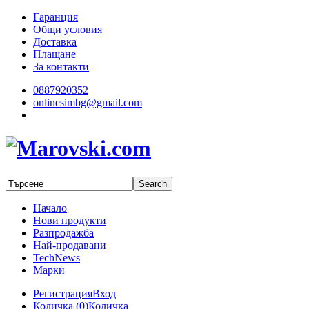
Гаранция
Общи условия
Доставка
Плащане
За контакти
0887920352
onlinesimbg@gmail.com
Начало
Нови продукти
Разпродажба
Най-продавани
TechNews
Марки
Регистрация
Вход
Количка (
0
)
Количка