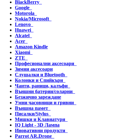
BlackBerry
Google
Motorola
Nokia/Microsoft
Lenovo
Huawei
Alcatel
Acer
Amazon Kindle
Xiaomi
ZTE
Професионални аксесоари
Зимни аксесоари
Слушалки и Bluetooth
Колонки и Спийкъри
Чанти, раници, калъфи
Външни батерии/соларни
Безжично зареждане
Умни часовници и гривни
Външна памет
Писалки/Stylus
Мишки и Клавиатури
IQ Light - 3D Лампа
Иновативни продукти
Parrot AR.Drone