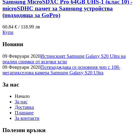
Samsung MicroSDXC Pro 64GB UHS-1 (клас 10) -
microSDHC памет за Samsung устройства
(подходяща за GoPro)
60.84 € / 118.99 лв
Купи
Новини
09 Февруари 2020
Истинският Samsung Galaxy S20 Ultra на
реални снимки от всички ъгли
09 Февруари 2020
Потвърдждава се основния чип с 108-
мегапикселова камера Samsung Galaxy S20 Ultra
За нас
Начало
За нас
Доставка
Плащане
За контакти
Полезни връзки