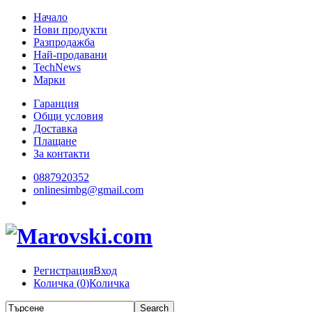
Начало
Нови продукти
Разпродажба
Най-продавани
TechNews
Марки
Гаранция
Общи условия
Доставка
Плащане
За контакти
0887920352
onlinesimbg@gmail.com
Регистрация
Вход
Количка (
0
)
Количка