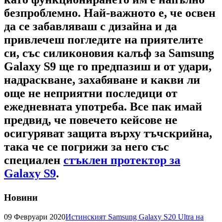
безпроблемно. Най-важното е, че освен
да се забавляваш с дизайна и да
привлечеш погледите на приятелите
си, със силиконовия калъф за Samsung
Galaxy S9 ще го предпазиш и от удари,
надраскване, захабяване и какви ли
още не неприятни последици от
ежедневната употреба. Все пак имай
предвид, че повечето кейсове не
осигуряват защита върху тъчскрийна,
така че се погрижи за него със
специален
стъклен протектор за
Galaxy S9
.
Новини
09 Февруари 2020
Истинският Samsung Galaxy S20 Ultra на