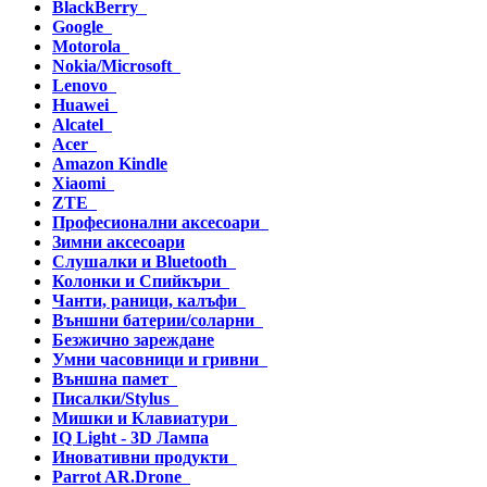
BlackBerry
Google
Motorola
Nokia/Microsoft
Lenovo
Huawei
Alcatel
Acer
Amazon Kindle
Xiaomi
ZTE
Професионални аксесоари
Зимни аксесоари
Слушалки и Bluetooth
Колонки и Спийкъри
Чанти, раници, калъфи
Външни батерии/соларни
Безжично зареждане
Умни часовници и гривни
Външна памет
Писалки/Stylus
Мишки и Клавиатури
IQ Light - 3D Лампа
Иновативни продукти
Parrot AR.Drone