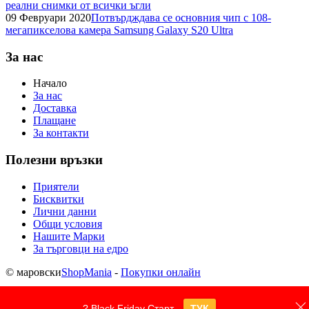
реални снимки от всички ъгли
09 Февруари 2020
Потвърдждава се основния чип с 108-
мегапикселова камера Samsung Galaxy S20 Ultra
За нас
Начало
За нас
Доставка
Плащане
За контакти
Полезни връзки
Приятели
Бисквитки
Лични данни
Общи условия
Нашите Марки
За търговци на едро
© маровски
ShopMania
-
Покупки онлайн
? Black Friday Старт
ТУК