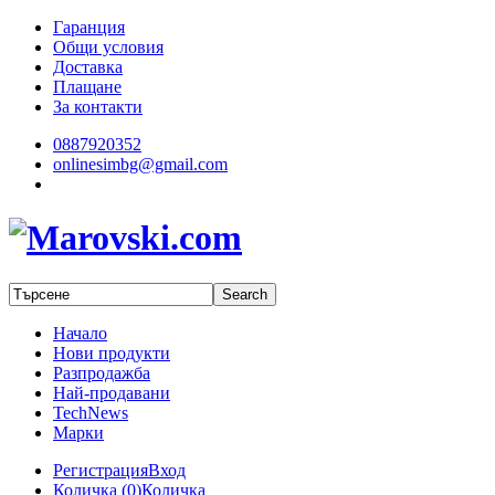
Гаранция
Общи условия
Доставка
Плащане
За контакти
0887920352
onlinesimbg@gmail.com
Начало
Нови продукти
Разпродажба
Най-продавани
TechNews
Марки
Регистрация
Вход
Количка (
0
)
Количка