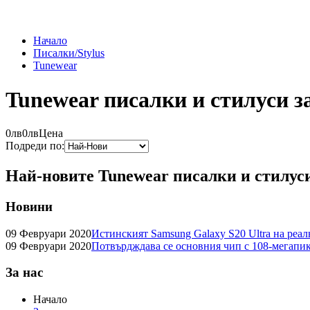
Начало
Писалки/Stylus
Tunewear
Tunewear писалки и стилуси з
0лв
0лв
Цена
Подреди по:
Най-новите Tunewear писалки и стилуси
Новини
09 Февруари 2020
Истинският Samsung Galaxy S20 Ultra на реа
09 Февруари 2020
Потвърдждава се основния чип с 108-мегапик
За нас
Начало