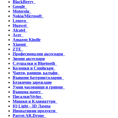
BlackBerry
Google
Motorola
Nokia/Microsoft
Lenovo
Huawei
Alcatel
Acer
Amazon Kindle
Xiaomi
ZTE
Професионални аксесоари
Зимни аксесоари
Слушалки и Bluetooth
Колонки и Спийкъри
Чанти, раници, калъфи
Външни батерии/соларни
Безжично зареждане
Умни часовници и гривни
Външна памет
Писалки/Stylus
Мишки и Клавиатури
IQ Light - 3D Лампа
Иновативни продукти
Parrot AR.Drone