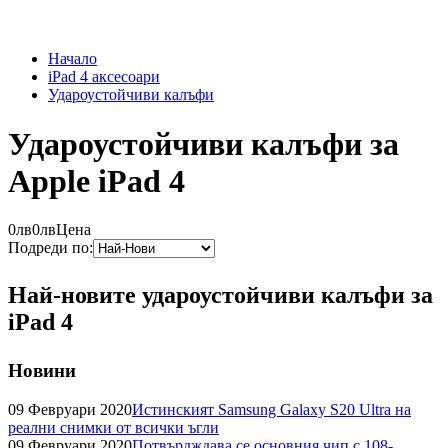
Начало
iPad 4 аксесоари
Удароустойчиви калъфи
Удароустойчиви калъфи за
Apple iPad 4
0лв
0лв
Цена
Подреди по:
Най-новите удароустойчиви калъфи за
iPad 4
Новини
09 Февруари 2020
Истинският Samsung Galaxy S20 Ultra на
реални снимки от всички ъгли
09 Февруари 2020
Потвърдждава се основния чип с 108-