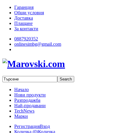
Гаранция
Общи условия
Доставка
Плащане
За контакти
0887920352
onlinesimbg@gmail.com
Начало
Нови продукти
Разпродажба
Най-продавани
TechNews
Марки
Регистрация
Вход
Количка (
0
)
Количка