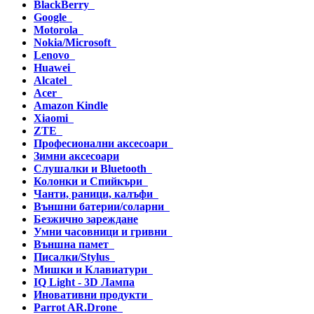
BlackBerry
Google
Motorola
Nokia/Microsoft
Lenovo
Huawei
Alcatel
Acer
Amazon Kindle
Xiaomi
ZTE
Професионални аксесоари
Зимни аксесоари
Слушалки и Bluetooth
Колонки и Спийкъри
Чанти, раници, калъфи
Външни батерии/соларни
Безжично зареждане
Умни часовници и гривни
Външна памет
Писалки/Stylus
Мишки и Клавиатури
IQ Light - 3D Лампа
Иновативни продукти
Parrot AR.Drone