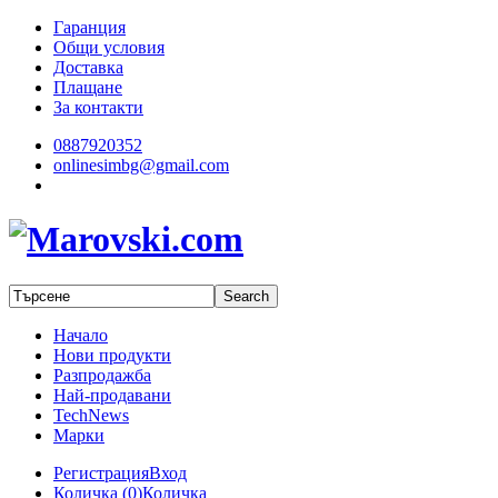
Гаранция
Общи условия
Доставка
Плащане
За контакти
0887920352
onlinesimbg@gmail.com
Начало
Нови продукти
Разпродажба
Най-продавани
TechNews
Марки
Регистрация
Вход
Количка (
0
)
Количка