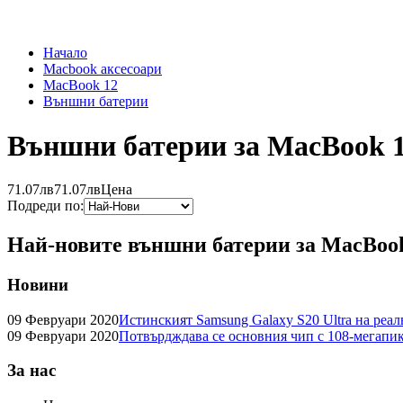
Начало
Macbook аксесоари
MacBook 12
Външни батерии
Външни батерии за MacBook 
71.07лв
71.07лв
Цена
Подреди по:
Най-новите външни батерии за MacBoo
Новини
09 Февруари 2020
Истинският Samsung Galaxy S20 Ultra на реа
09 Февруари 2020
Потвърдждава се основния чип с 108-мегапик
За нас