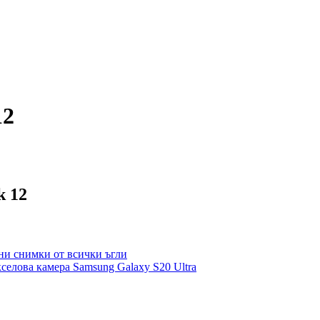
12
k 12
лни снимки от всички ъгли
селова камера Samsung Galaxy S20 Ultra