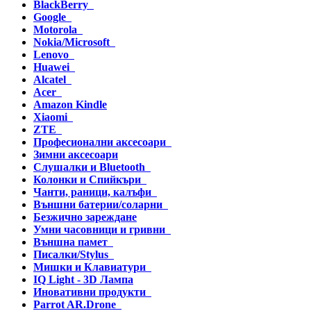
BlackBerry
Google
Motorola
Nokia/Microsoft
Lenovo
Huawei
Alcatel
Acer
Amazon Kindle
Xiaomi
ZTE
Професионални аксесоари
Зимни аксесоари
Слушалки и Bluetooth
Колонки и Спийкъри
Чанти, раници, калъфи
Външни батерии/соларни
Безжично зареждане
Умни часовници и гривни
Външна памет
Писалки/Stylus
Мишки и Клавиатури
IQ Light - 3D Лампа
Иновативни продукти
Parrot AR.Drone