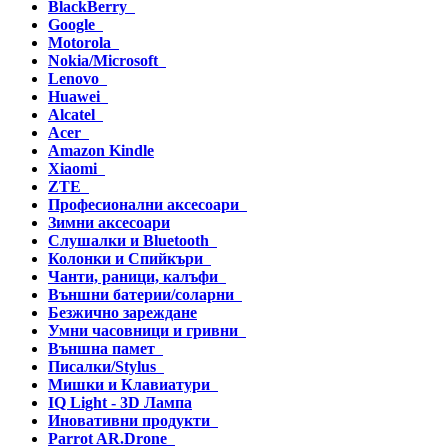
BlackBerry
Google
Motorola
Nokia/Microsoft
Lenovo
Huawei
Alcatel
Acer
Amazon Kindle
Xiaomi
ZTE
Професионални аксесоари
Зимни аксесоари
Слушалки и Bluetooth
Колонки и Спийкъри
Чанти, раници, калъфи
Външни батерии/соларни
Безжично зареждане
Умни часовници и гривни
Външна памет
Писалки/Stylus
Мишки и Клавиатури
IQ Light - 3D Лампа
Иновативни продукти
Parrot AR.Drone