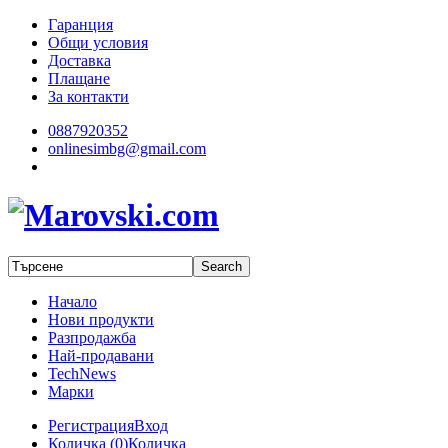
Гаранция
Общи условия
Доставка
Плащане
За контакти
0887920352
onlinesimbg@gmail.com
Начало
Нови продукти
Разпродажба
Най-продавани
TechNews
Марки
Регистрация
Вход
Количка (
0
)
Количка