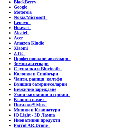
BlackBerry
Google
Motorola
Nokia/Microsoft
Lenovo
Huawei
Alcatel
Acer
Amazon Kindle
Xiaomi
ZTE
Професионални аксесоари
Зимни аксесоари
Слушалки и Bluetooth
Колонки и Спийкъри
Чанти, раници, калъфи
Външни батерии/соларни
Безжично зареждане
Умни часовници и гривни
Външна памет
Писалки/Stylus
Мишки и Клавиатури
IQ Light - 3D Лампа
Иновативни продукти
Parrot AR.Drone