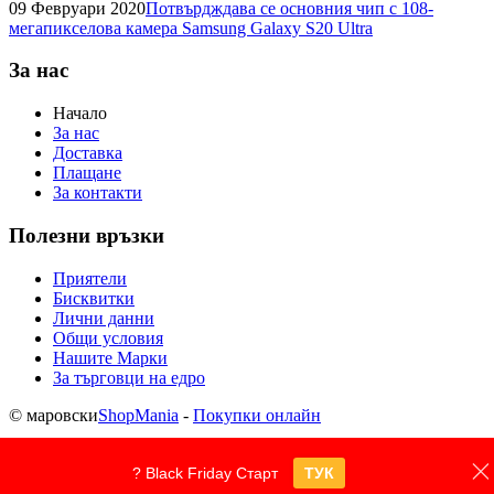
09 Февруари 2020
Потвърдждава се основния чип с 108-
мегапикселова камера Samsung Galaxy S20 Ultra
За нас
Начало
За нас
Доставка
Плащане
За контакти
Полезни връзки
Приятели
Бисквитки
Лични данни
Общи условия
Нашите Марки
За търговци на едро
© маровски
ShopMania
-
Покупки онлайн
? Black Friday Старт
ТУК