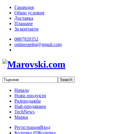
Гаранция
Общи условия
Доставка
Плащане
За контакти
0887920352
onlinesimbg@gmail.com
Начало
Нови продукти
Разпродажба
Най-продавани
TechNews
Марки
Регистрация
Вход
Количка (
0
)
Количка