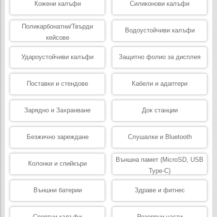
Кожени калъфи
Силиконови калъфи
Поликарбонатни/Твърди
Водоустойчиви калъфи
кейсове
Удароустойчиви калъфи
Защитно фолио за дисплея
Поставки и стендове
Кабели и адаптери
Зарядно и Захранване
Док станции
Безжично зареждане
Слушалки и Bluetooth
Външна памет (MicroSD, USB
Колонки и спийкъри
Type-C)
Външни батерии
Здраве и фитнес
Спортни калъфи
Резервни части