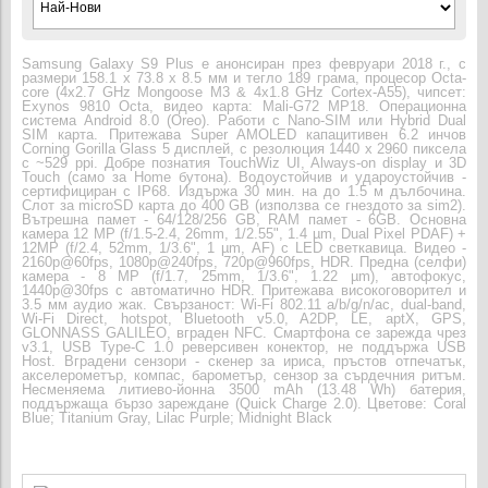
Samsung Galaxy S9 Plus е анонсиран през февруари 2018 г., с
размери 158.1 x 73.8 x 8.5 мм и тегло 189 грама, процесор Octa-
core (4x2.7 GHz Mongoose M3 & 4x1.8 GHz Cortex-A55), чипсет:
Exynos 9810 Octa, видео карта: Mali-G72 MP18. Операционна
система Android 8.0 (Oreo). Работи с Nano-SIM или Hybrid Dual
SIM карта. Притежава Super AMOLED капацитивен 6.2 инчов
Corning Gorilla Glass 5 дисплей, с резолюция 1440 x 2960 пиксела
с ~529 ppi. Добре познатия TouchWiz UI, Always-on display и 3D
Touch (само за Home бутона). Водоустойчив и удароустойчив -
сертифициран с IP68. Издържа 30 мин. на до 1.5 м дълбочина.
Слот за microSD карта до 400 GB (използва се гнездото за sim2).
Вътрешна памет - 64/128/256 GB, RAM памет - 6GB. Основна
камера 12 MP (f/1.5-2.4, 26mm, 1/2.55", 1.4 µm, Dual Pixel PDAF) +
12MP (f/2.4, 52mm, 1/3.6", 1 µm, AF) с LED светкавица. Видео -
2160p@60fps, 1080p@240fps, 720p@960fps, HDR. Предна (селфи)
камера - 8 MP (f/1.7, 25mm, 1/3.6", 1.22 µm), автофокус,
1440p@30fps с автоматично HDR. Притежава високоговорител и
3.5 мм аудио жак. Свързаност: Wi-Fi 802.11 a/b/g/n/ac, dual-band,
Wi-Fi Direct, hotspot, Bluetooth v5.0, A2DP, LE, aptX, GPS,
GLONNASS GALILEO, вграден NFC. Смартфона се зарежда чрез
v3.1, USB Type-C 1.0 реверсивен конектор, не поддържа USB
Host. Вградени сензори - скенер за ириса, пръстов отпечатък,
акселерометър, компас, барометър, сензор за сърдечния ритъм.
Несменяема литиево-йонна 3500 mAh (13.48 Wh) батерия,
поддържаща бързо зареждане (Quick Charge 2.0). Цветове: Coral
Blue; Titanium Gray, Lilac Purple; Midnight Black