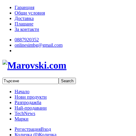
Гаранция
Общи условия
Доставка
Плащане
За контакти
0887920352
onlinesimbg@gmail.com
Начало
Нови продукти
Разпродажба
Най-продавани
TechNews
Марки
Регистрация
Вход
Количка (
0
)
Количка