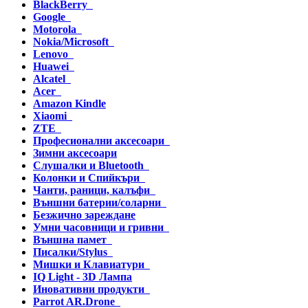
BlackBerry
Google
Motorola
Nokia/Microsoft
Lenovo
Huawei
Alcatel
Acer
Amazon Kindle
Xiaomi
ZTE
Професионални аксесоари
Зимни аксесоари
Слушалки и Bluetooth
Колонки и Спийкъри
Чанти, раници, калъфи
Външни батерии/соларни
Безжично зареждане
Умни часовници и гривни
Външна памет
Писалки/Stylus
Мишки и Клавиатури
IQ Light - 3D Лампа
Иновативни продукти
Parrot AR.Drone