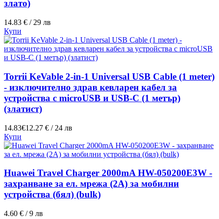
злато)
14.83 € / 29 лв
Купи
Torrii KeVable 2-in-1 Universal USB Cable (1 meter)
- изключително здрав кевларен кабел за
устройства с microUSB и USB-C (1 метър)
(златист)
14.83€
12.27 € / 24 лв
Купи
Huawei Travel Charger 2000mA HW-050200E3W -
захранване за ел. мрежа (2A) за мобилни
устройства (бял) (bulk)
4.60 € / 9 лв