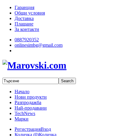
Гаранция
Общи условия
Доставка
Плащане
За контакти
0887920352
onlinesimbg@gmail.com
Начало
Нови продукти
Разпродажба
Най-продавани
TechNews
Марки
Регистрация
Вход
Количка (
0
)
Количка