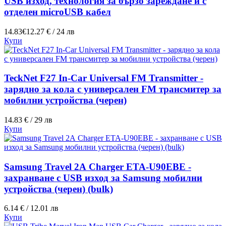
USB изход, технология за бързо зареждане и с
отделен microUSB кабел
14.83€
12.27 € / 24 лв
Купи
TeckNet F27 In-Car Universal FM Transmitter -
зарядно за кола с универсален FM трансмитер за
мобилни устройства (черен)
14.83 € / 29 лв
Купи
Samsung Travel 2А Charger ETA-U90EBE -
захранване с USB изход за Samsung мобилни
устройства (черен) (bulk)
6.14 € / 12.01 лв
Купи