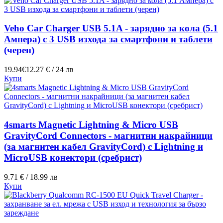
Veho Car Charger USB 5.1A - зарядно за кола (5.1
Ампера) с 3 USB изхода за смартфони и таблети
(черен)
19.94€
12.27 € / 24 лв
Купи
4smarts Magnetic Lightning & Micro USB
GravityCord Connectors - магнитни накрайници
(за магнитен кабел GravityCord) с Lightning и
MicroUSB конектори (сребрист)
9.71 € / 18.99 лв
Купи