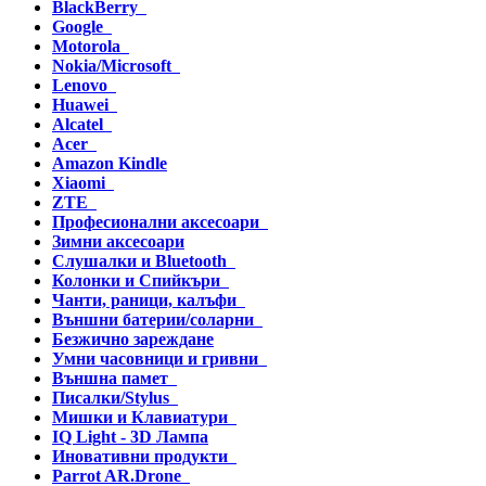
BlackBerry
Google
Motorola
Nokia/Microsoft
Lenovo
Huawei
Alcatel
Acer
Amazon Kindle
Xiaomi
ZTE
Професионални аксесоари
Зимни аксесоари
Слушалки и Bluetooth
Колонки и Спийкъри
Чанти, раници, калъфи
Външни батерии/соларни
Безжично зареждане
Умни часовници и гривни
Външна памет
Писалки/Stylus
Мишки и Клавиатури
IQ Light - 3D Лампа
Иновативни продукти
Parrot AR.Drone