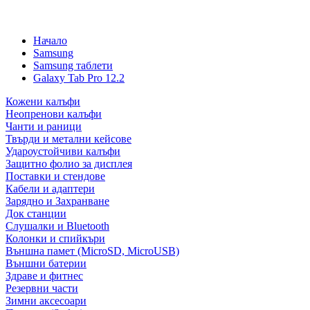
Начало
Samsung
Samsung таблети
Galaxy Tab Pro 12.2
Кожени калъфи
Неопренови калъфи
Чанти и раници
Твърди и метални кейсове
Удароустойчиви калъфи
Защитно фолио за дисплея
Поставки и стендове
Кабели и адаптери
Зарядно и Захранване
Док станции
Слушалки и Bluetooth
Колонки и спийкъри
Външна памет (MicroSD, MicroUSB)
Външни батерии
Здраве и фитнес
Резервни части
Зимни аксесоари