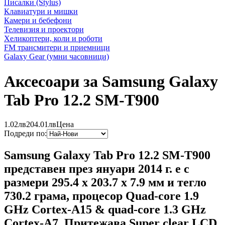
Писалки (Stylus)
Клавиатури и мишки
Камери и бебефони
Телевизия и проектори
Хеликоптери, коли и роботи
FM трансмитери и приемници
Galaxy Gear (умни часовници)
Аксесоари за Samsung Galaxy
Tab Pro 12.2 SM-T900
1.02лв
204.01лв
Цена
Подреди по:
Samsung Galaxy Tab Pro 12.2 SM-T900‎
представен през януари 2014 г. е с
размери 295.4 x 203.7 x 7.9 мм и тегло
730.2 грама, процесор Quad-core 1.9
GHz Cortex-A15 & quad-core 1.3 GHz
Cortex-A7. Притежава Super clear LCD