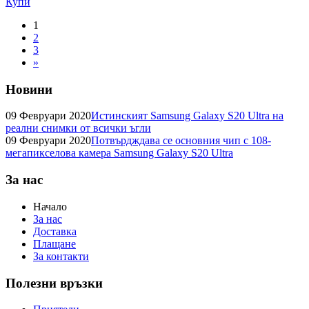
Купи
1
2
3
»
Новини
09 Февруари 2020
Истинският Samsung Galaxy S20 Ultra на
реални снимки от всички ъгли
09 Февруари 2020
Потвърдждава се основния чип с 108-
мегапикселова камера Samsung Galaxy S20 Ultra
За нас
Начало
За нас
Доставка
Плащане
За контакти
Полезни връзки