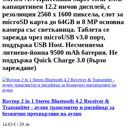
капацитивен 12.2 инчов дисплей, с
резолюция 2560 x 1600 пиксела, слот за
microSD карта до 64GB и 8 MP основна
камера със светкавица. Таблета се
зарежда чрез microUSB v3.0 порт,
поддържа USB Host. Несменяема
литиево-йонна 9500 mAh батерия. Не
поддържа Quick Charge 3.0 (бързо
зареждане)
Rovtop 2 in 1 Stereo Bluetooth 4.2 Receiver &
Transmitter - аудио трансмитер и рисийвър за
безжично прехвърляне на аудио
14.83 € / 29 лв