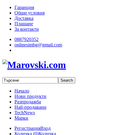
Гаранция
Общи условия
Доставка
Плащане
За контакти
0887920352
onlinesimbg@gmail.com
Начало
Нови продукти
Разпродажба
Най-продавани
TechNews
Марки
Регистрация
Вход
Количка (
0
)
Количка