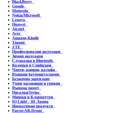
BlackBerry
Google
Motorola
Nokia/Microsoft
Lenovo
Huawei
Alcatel
Acer
Amazon Kindle
Xiaomi
ZTE
Професионални аксесоари
Зимни аксесоари
Слушалки и Bluetooth
Колонки и Спийкъри
Чанти, раници, калъфи
Външни батерии/соларни
Безжично зареждане
Умни часовници и гривни
Външна памет
Писалки/Stylus
Мишки и Клавиатури
IQ Light - 3D Лампа
Иновативни продукти
Parrot AR.Drone