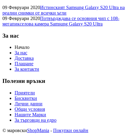
09 Февруари 2020
Истинският Samsung Galaxy S20 Ultra на
реални снимки от всички ъгли
09 Февруари 2020
Потвърдждава се основния чип с 108-
мегапикселова камера Samsung Galaxy S20 Ultra
За нас
Начало
За нас
Доставка
Плащане
За контакти
Полезни връзки
Приятели
Бисквитки
Лични данни
Общи условия
Нашите Марки
За търговци на едро
© маровски
ShopMania
-
Покупки онлайн