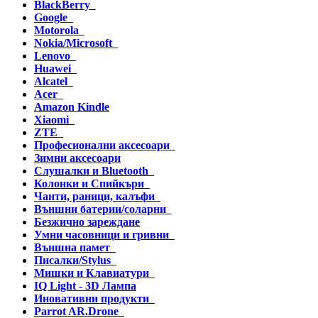
BlackBerry
Google
Motorola
Nokia/Microsoft
Lenovo
Huawei
Alcatel
Acer
Amazon Kindle
Xiaomi
ZTE
Професионални аксесоари
Зимни аксесоари
Слушалки и Bluetooth
Колонки и Спийкъри
Чанти, раници, калъфи
Външни батерии/соларни
Безжично зареждане
Умни часовници и гривни
Външна памет
Писалки/Stylus
Мишки и Клавиатури
IQ Light - 3D Лампа
Иновативни продукти
Parrot AR.Drone