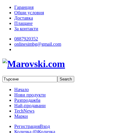
Гаранция
Общи условия
Доставка
Плащане
За контакти
0887920352
onlinesimbg@gmail.com
Начало
Нови продукти
Разпродажба
Най-продавани
TechNews
Марки
Регистрация
Вход
Количка (
0
)
Количка